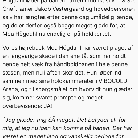
Högdahl løber på banen i aften mod Ikast kl. 18.30.
Cheftræner Jakob Vestergaard og hovedpersonen
selv har længtes efter denne dag umådelig længe,
og de er derfor også begge meget glade for, at
Moa Högdahl nu endelig er på holdkortet.
Vores højreback Moa Högdahl har været plaget af
en langvarige skade i den ene tå, som har holdt
hende helt væk fra håndboldbanen i hele denne
sæson, men nu i aften sker det. Hun løber ind
sammen med sine holdkammerater i VIBOCOLD
Arena, og til spørgsmålet om hvorvidt hun glæder
sig, kommer svaret prompte og meget
overbevisende: JA!
´Jeg glæder mig SÅ meget. Det betyder alt for
mig, at jeg nu igen kan komme på banen. Det har
været en meget lang og vanskelig periode for