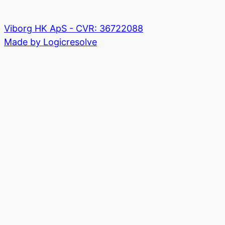
Viborg HK ApS - CVR: 36722088
Made by Logicresolve