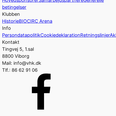
Hovedsponsorer
Samarbejdspartnere
Generelle
betingelser
Klubben
Historie
BIOCIRC Arena
Info
Persondatapolitik
Cookiedeklaration
Retningslinjer
Ak
Kontakt
Tingvej 5, 1.sal
8800 Viborg
Mail: info@vhk.dk
Tlf.: 86 62 91 06