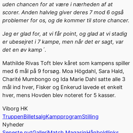
uden chancen for at være i nærheden af at
scorer. Anden halvleg giver deres 7 mod 6 også
problemer for os, og de kommer til store chancer.
Jeg er glad for, at vi får point, og glad at vi stadig
er ubesejret i 7 kampe, men når det er sagt, var
det en øv kamp´.
Mathilde Rivas Toft blev kåret som kampens spiller
med 6 mål på 9 forsøg. Moa Högdahl, Sara Hald,
Charité Mumbongo og Ida Marie Dahl satte alle 3
mål ind hver, Fisker og Enkerud lavede et enkelt
hver, mens Hovden blev noteret for 5 kasser.
Viborg HK
Truppen
Billetsalg
Kampprogram
Stilling
Nyheder
Seneste nyt
Galleri
Match Magasin
Hånboldlinks