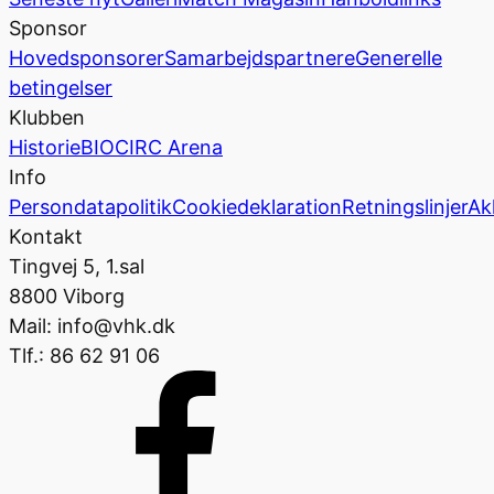
Sponsor
Hovedsponsorer
Samarbejdspartnere
Generelle
betingelser
Klubben
Historie
BIOCIRC Arena
Info
Persondatapolitik
Cookiedeklaration
Retningslinjer
Ak
Kontakt
Tingvej 5, 1.sal
8800 Viborg
Mail: info@vhk.dk
Tlf.: 86 62 91 06