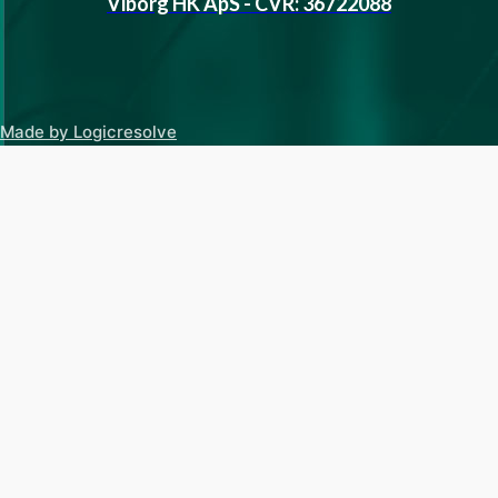
Viborg HK ApS - CVR: 36722088
Made by Logicresolve