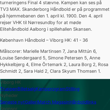
turneringens Final 4 stævne. Kampen kan ses på
TV3 MAX. Skanderborg Håndbold er på programmet
på hjemmebanen den 1. april kl. 1900. Den 4. april
rejser VHK til Nørresundby for at møde
Elitehåndbold Aalborg i spillehallen Skansen.
København Håndbold – Viborg HK: 41 - 36
Målscorer: Marielle Martinsen 7, Jana Mittún 6,
Louise Søndergaard 5, Simone Petersen 5, Anne
Hykkelbjerg 4, Elme Ôrtemark 2, Laura Borg 2, Rosa
Schmidt 2, Sara Hald 2, Clara Skyum Thomsen 1.
Viborg HK
Truppen
Billetsalg
Kampprogram
Stilling
Nyheder
Seneste nyt
Galleri
Match Magasin
Hånboldlinks
Sponsor