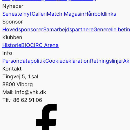
Nyheder
Seneste nyt
Galleri
Match Magasin
Hånboldlinks
Sponsor
Hovedsponsorer
Samarbejdspartnere
Generelle beti
Klubben
Historie
BIOCIRC Arena
Info
Persondatapolitik
Cookiedeklaration
Retningslinjer
Ak
Kontakt
Tingvej 5, 1.sal
8800 Viborg
Mail: info@vhk.dk
Tlf.: 86 62 91 06