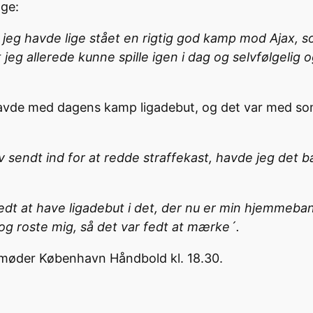
age:
for jeg havde lige stået en rigtig god kamp mod Ajax, 
t jeg allerede kunne spille igen i dag og selvfølgelig 
havde med dagens kamp ligadebut, og det var med so
 sendt ind for at redde straffekast, havde jeg det 
a fedt at have ligadebut i det, der nu er min hjemmeba
og roste mig, så det var fedt at mærke´.
møder København Håndbold kl. 18.30.