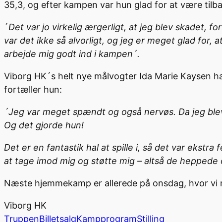
35,3, og efter kampen var hun glad for at være tilb
´
Det var jo virkelig ærgerligt, at jeg blev skadet, 
var det ikke så alvorligt, og jeg er meget glad for, a
arbejde mig godt ind i kampen´.
Viborg HK´s helt nye målvogter Ida Marie Kaysen 
fortæller hun:
´Jeg var meget spændt og også nervøs. Da jeg blev
Og det gjorde hun!
Det er en fantastik hal at spille i, så det var ekstr
at tage imod mig og støtte mig – altså de heppede 
Næste hjemmekamp er allerede på onsdag, hvor vi 
Viborg HK
Truppen
Billetsalg
Kampprogram
Stilling