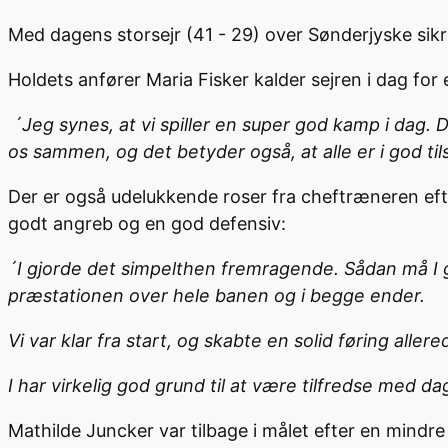
Med dagens storsejr (41 - 29) over Sønderjyske sikr
Holdets anfører Maria Fisker kalder sejren i dag for 
´Jeg synes, at vi spiller en super god kamp i dag. De
os sammen, og det betyder også, at alle er i god til
Der er også udelukkende roser fra cheftræneren eft
godt angreb og en god defensiv:
´I gjorde det simpelthen fremragende. Sådan må I gern
præstationen over hele banen og i begge ender.
Vi var klar fra start, og skabte en solid føring aller
I har virkelig god grund til at være tilfredse med da
Mathilde Juncker var tilbage i målet efter en mind