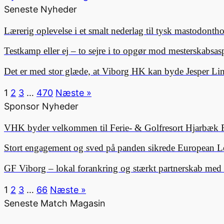
Seneste Nyheder
Lærerig oplevelse i et smalt nederlag til tysk mastodonth
Testkamp eller ej – to sejre i to opgør mod mesterskabsa
Det er med stor glæde, at Viborg HK kan byde Jesper 
1
2
3
…
470
Næste »
Sponsor Nyheder
VHK byder velkommen til Ferie- & Golfresort Hjarbæk 
Stort engagement og sved på panden sikrede European L
GF Viborg – lokal forankring og stærkt partnerskab me
1
2
3
…
66
Næste »
Seneste Match Magasin