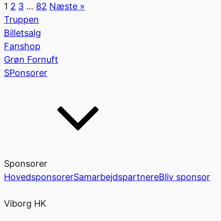
1
2
3
…
82
Næste »
Truppen
Billetsalg
Fanshop
Grøn Fornuft
SPonsorer
Sponsorer
Hovedsponsorer
Samarbejdspartnere
Bliv sponsor
Viborg HK