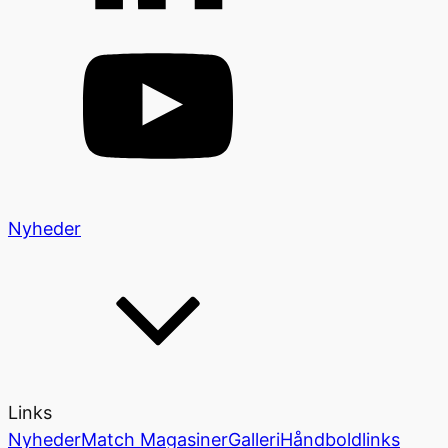
Nyheder
Links
Nyheder
Match Magasiner
Galleri
Håndboldlinks