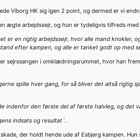
ede Viborg HK sig igen 2 point, og dermed er vi endnu
en ægte arbejdssejr, og hun er tydeligvis tilfreds med 
t er en rigtig arbejdssejr, hvor alle mand knokler, og 
stand efter kampen, og alle er tanket godt op med sel
er sejrssangen i omklædningsrummet, hvor han fremhæ
e spille hver gang, for så bliver det altså rigtig sjo
ede indenfor den første del af første halvleg, og det v
gens indsats og resultat´.
re skade, der holdt hende ude af Esbjerg kampen. Hu