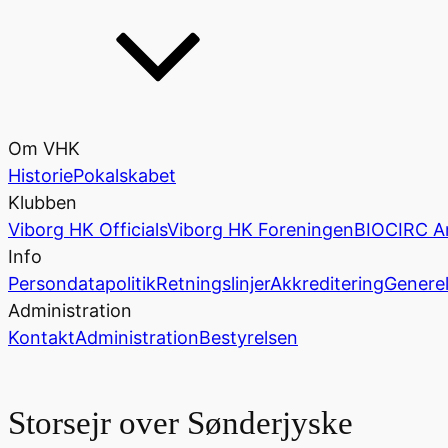
Om VHK
Historie
Pokalskabet
Klubben
Viborg HK Officials
Viborg HK Foreningen
BIOCIRC A
Info
Persondatapolitik
Retningslinjer
Akkreditering
Generel
Administration
Kontakt
Administration
Bestyrelsen
Storsejr over Sønderjyske