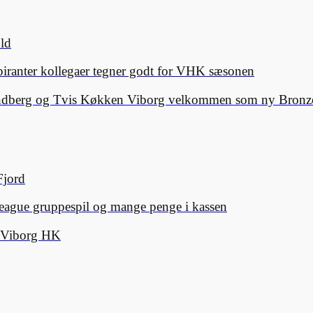
old
spiranter kollegaer tegner godt for VHK sæsonen
Lindberg og Tvis Køkken Viborg velkommen som ny Bronze
Fjord
eague gruppespil og mange penge i kassen
d Viborg HK