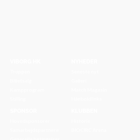
VIBORG HK
NYHEDER
Truppen
Seneste nyt
Billetsalg
Galleri
Kampprogram
Match Magasin
Stilling
Hånboldlinks
SPONSOR
KLUBBEN
Hovedsponsorer
Historie
Samarbejdspartnere
BIOCIRC Arena
Generelle betingelser