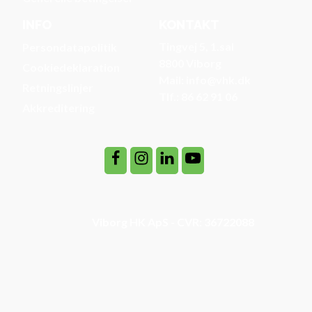
INFO
KONTAKT
Tingvej 5, 1.sal
Persondatapolitik
8800 Viborg
Cookiedeklaration
Mail: info@vhk.dk
Retningslinjer
Tlf.: 86 62 91 06
Akkreditering
Viborg HK ApS - CVR: 36722088