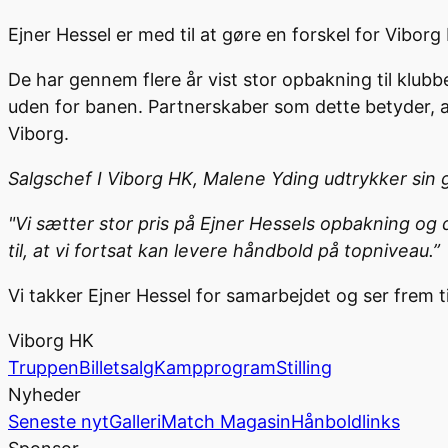
Ejner Hessel er med til at gøre en forskel for Vibo
De har gennem flere år vist stor opbakning til klub
uden for banen. Partnerskaber som dette betyder, at
Viborg.
Salgschef I Viborg HK, Malene Yding udtrykker si
"Vi sætter stor pris på Ejner Hessels opbakning og 
til, at vi fortsat kan levere håndbold på topniveau.”
Vi takker Ejner Hessel for samarbejdet og ser fre
Viborg HK
Truppen
Billetsalg
Kampprogram
Stilling
Nyheder
Seneste nyt
Galleri
Match Magasin
Hånboldlinks