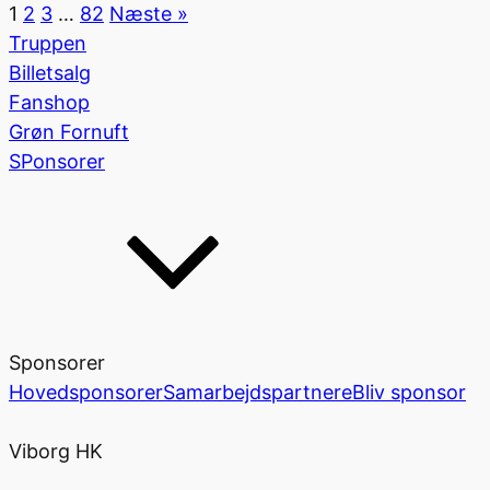
1
2
3
…
82
Næste »
Truppen
Billetsalg
Fanshop
Grøn Fornuft
SPonsorer
Sponsorer
Hovedsponsorer
Samarbejdspartnere
Bliv sponsor
Viborg HK