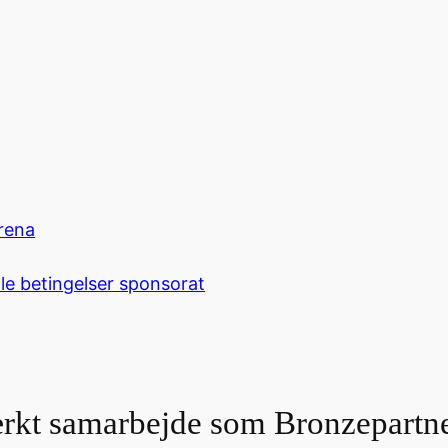
rena
le betingelser sponsorat
ærkt samarbejde som Bronzepart