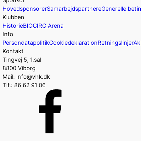
Sponsor
Hovedsponsorer
Samarbejdspartnere
Generelle beti
Klubben
Historie
BIOCIRC Arena
Info
Persondatapolitik
Cookiedeklaration
Retningslinjer
Ak
Kontakt
Tingvej 5, 1.sal
8800 Viborg
Mail: info@vhk.dk
Tlf.: 86 62 91 06