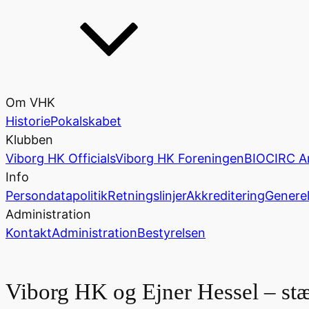
Om VHK
Historie
Pokalskabet
Klubben
Viborg HK Officials
Viborg HK Foreningen
BIOCIRC A
Info
Persondatapolitik
Retningslinjer
Akkreditering
Generel
Administration
Kontakt
Administration
Bestyrelsen
Viborg HK og Ejner Hessel – st