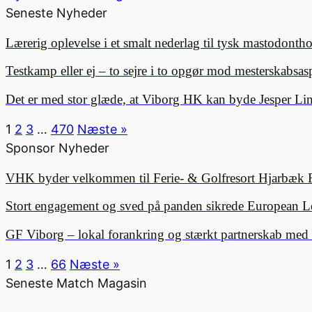
Seneste Nyheder
Lærerig oplevelse i et smalt nederlag til tysk mastodonth
Testkamp eller ej – to sejre i to opgør mod mesterskabsa
Det er med stor glæde, at Viborg HK kan byde Jesper 
1
2
3
…
470
Næste »
Sponsor Nyheder
VHK byder velkommen til Ferie- & Golfresort Hjarbæk 
Stort engagement og sved på panden sikrede European L
GF Viborg – lokal forankring og stærkt partnerskab me
1
2
3
…
66
Næste »
Seneste Match Magasin