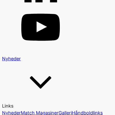
Nyheder
Links
Nyheder
Match Magasiner
Galleri
Håndboldlinks