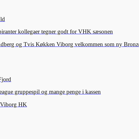
old
spiranter kollegaer tegner godt for VHK sæsonen
Lindberg og Tvis Køkken Viborg velkommen som ny Bronze
Fjord
eague gruppespil og mange penge i kassen
d Viborg HK