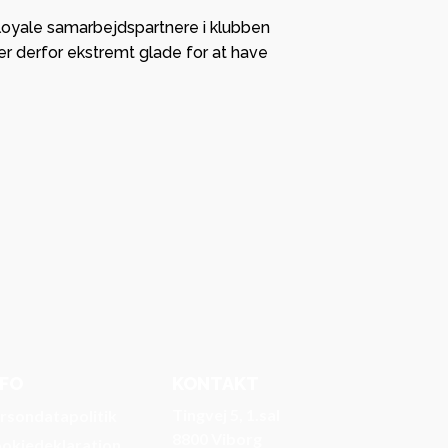
 loyale samarbejdspartnere i klubben
 er derfor ekstremt glade for at have
NFO
KONTAKT
Tingvej 5, 1.sal
rsondatapolitik
8800 Viborg
okiedeklaration