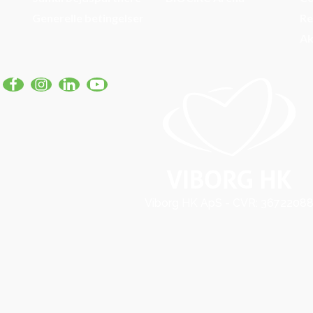
Generelle betingelser
Re
Ak
Viborg HK ApS - CVR: 3672208