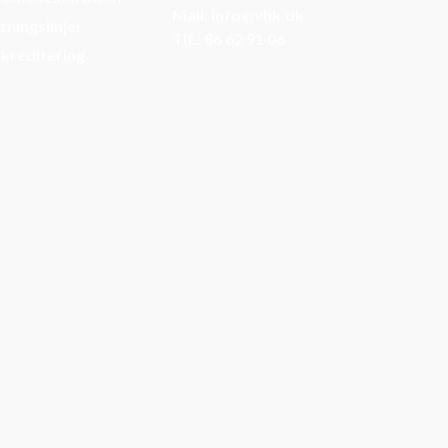
Mail: info@vhk.dk
tningslinjer
Tlf.: 86 62 91 06
kreditering
8