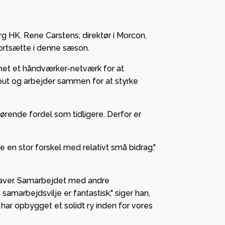
anden
g HK. Rene Carstens, direktør i Morcon,
 fortsætte i denne sæson.
annet et håndværker-netværk for at
 og
nput og arbejder sammen for at styrke
ge i
ørende fordel som tidligere. Derfor er
– lokal
g og
 en stor forskel med relativt små bidrag."
ab med
pgaver. Samarbejdet med andre
amarbejdsvilje er fantastisk," siger han,
i har opbygget et solidt ry inden for vores