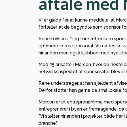
aftale med
Jesper 
Køkken
Vi er glade for at kunne meddele, at Morc
velko
fortæller, at de begyndte som sponsor for 
Bronze
Rene forklarer, "Jeg fortsætter som sponso
klubbe
optimere vores sponsorat. Vi mødes seks g
VHK slå
hinanden men også klubben med nye idéer
1.800 t
Med 25 ansatte i Morcon, hvor de fleste a
BioCir
netværksaspektet af sponsoratet blevet e
Rene understreger, at han sjældent afvise
Derfor støtter han gerne de små lokale fo
Morcon er et entreprenørfirma med specia
entreprenører i byen er fremragende, da de
"Vi støtter hinanden i projekter, både her 
branche."