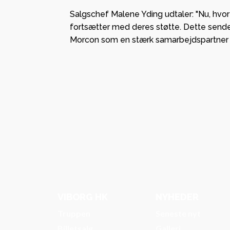
Salgschef Malene Yding udtaler: "Nu, hvor
fortsætter med deres støtte. Dette sender 
Morcon som en stærk samarbejdspartner p
VIBORG HK
NYHEDER
Truppen
Seneste nyt
Billetsalg
Galleri