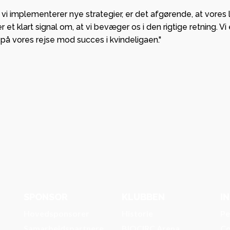
 vi implementerer nye strategier, er det afgørende, at vores
et klart signal om, at vi bevæger os i den rigtige retning. Vi
å vores rejse mod succes i kvindeligaen."
SPONSOR
KLUBBEN
I
Hovedsponsorer
Historie
Pe
Samarbejdspartnere
BIOCIRC Arena
Co