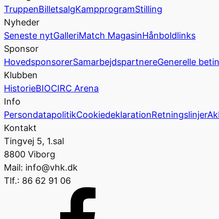
Truppen
Billetsalg
Kampprogram
Stilling
Nyheder
Seneste nyt
Galleri
Match Magasin
Hånboldlinks
Sponsor
Hovedsponsorer
Samarbejdspartnere
Generelle beti
Klubben
Historie
BIOCIRC Arena
Info
Persondatapolitik
Cookiedeklaration
Retningslinjer
Ak
Kontakt
Tingvej 5, 1.sal
8800 Viborg
Mail: info@vhk.dk
Tlf.: 86 62 91 06