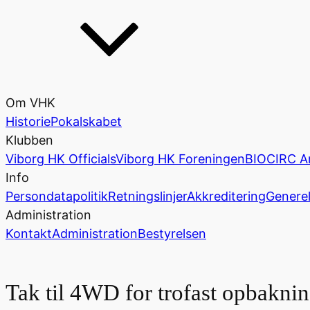
Om VHK
Historie
Pokalskabet
Klubben
Viborg HK Officials
Viborg HK Foreningen
BIOCIRC A
Info
Persondatapolitik
Retningslinjer
Akkreditering
Generel
Administration
Kontakt
Administration
Bestyrelsen
Tak til 4WD for trofast opbaknin