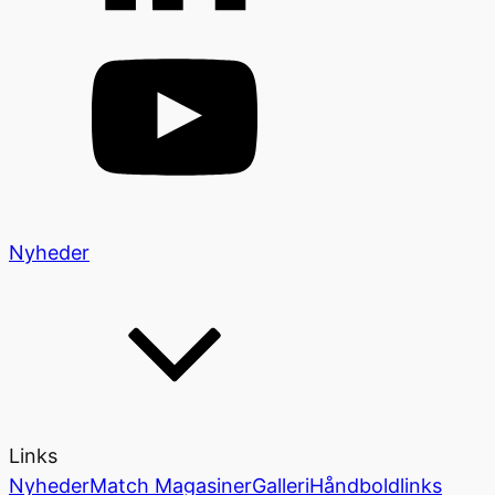
Nyheder
Links
Nyheder
Match Magasiner
Galleri
Håndboldlinks