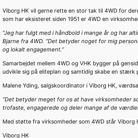
Viborg HK vil gerne rette en stor tak til 4WD for der
som har eksisteret siden 1951 er 4WD en virksomhe
”Jeg har fulgt med i håndbold i mange år og har alti
Bjarne fra 4WD. ”Det betyder noget for mig personli
og lokalt engagement.”
Samarbejdet mellem 4WD og VHK bygger på gensidig 
udvikle sig på eliteplan og samtidig skabe en stærk 
Malene Yding, salgskoordinator i Viborg HK, værds
”Det betyder meget for os at have virksomheder so
trofaste, engagerede og deler mange af de værdier, v
Med støtte fra virksomheder som 4WD står Viborg HK
Viborg HK