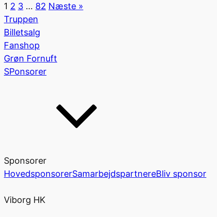
1
2
3
…
82
Næste »
Truppen
Billetsalg
Fanshop
Grøn Fornuft
SPonsorer
Sponsorer
Hovedsponsorer
Samarbejdspartnere
Bliv sponsor
Viborg HK