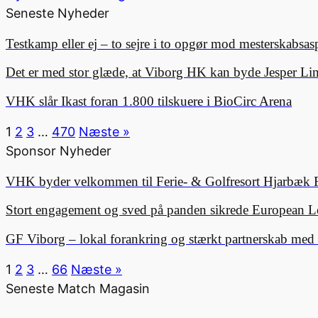
Seneste Nyheder
Testkamp eller ej – to sejre i to opgør mod mesterskabsa
Det er med stor glæde, at Viborg HK kan byde Jesper 
VHK slår Ikast foran 1.800 tilskuere i BioCirc Arena
1
2
3
…
470
Næste »
Sponsor Nyheder
VHK byder velkommen til Ferie- & Golfresort Hjarbæk 
Stort engagement og sved på panden sikrede European L
GF Viborg – lokal forankring og stærkt partnerskab me
1
2
3
…
66
Næste »
Seneste Match Magasin