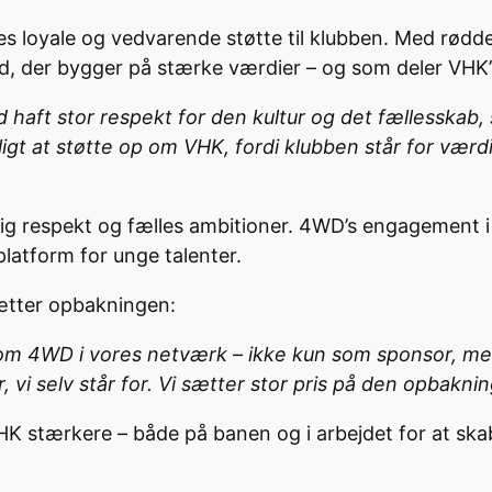
es loyale og vedvarende støtte til klubben. Med rødder
d, der bygger på stærke værdier – og som deler VHK’
d haft stor respekt for den kultur og det fællesskab, 
gt at støtte op om VHK, fordi klubben står for værdi
respekt og fælles ambitioner. 4WD’s engagement i kl
platform for unge talenter.
ætter opbakningen:
m 4WD i vores netværk – ikke kun som sponsor, men 
i selv står for. Vi sætter stor pris på den opbakning,
 stærkere – både på banen og i arbejdet for at skabe