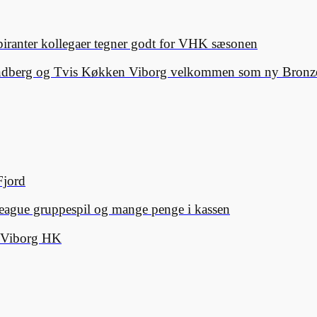
spiranter kollegaer tegner godt for VHK sæsonen
Lindberg og Tvis Køkken Viborg velkommen som ny Bronze
Fjord
eague gruppespil og mange penge i kassen
d Viborg HK