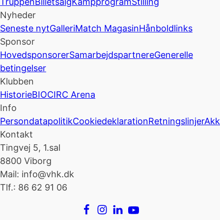
Truppen
Billetsalg
Kampprogram
Stilling
Nyheder
Seneste nyt
Galleri
Match Magasin
Hånboldlinks
Sponsor
Hovedsponsorer
Samarbejdspartnere
Generelle
betingelser
Klubben
Historie
BIOCIRC Arena
Info
Persondatapolitik
Cookiedeklaration
Retningslinjer
Akk
Kontakt
Tingvej 5, 1.sal
8800 Viborg
Mail: info@vhk.dk
Tlf.: 86 62 91 06