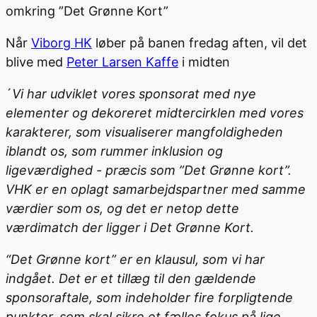
omkring ”Det Grønne Kort”
Når
Viborg HK
løber på banen fredag aften, vil det
blive med
Peter Larsen Kaffe
i midten
´
Vi har udviklet vores sponsorat med nye
elementer og dekoreret midtercirklen med vores
karakterer, som visualiserer mangfoldigheden
iblandt os, som rummer inklusion og
ligeværdighed - præcis som ”Det Grønne kort”.
VHK er en oplagt samarbejdspartner med samme
værdier som os, og det er netop dette
værdimatch der ligger i Det Grønne Kort.
“Det Grønne kort” er en klausul, som vi har
indgået. Det er et tillæg til den gældende
sponsoraftale, som indeholder fire forpligtende
punkter, som skal sikre et fælles fokus på lige