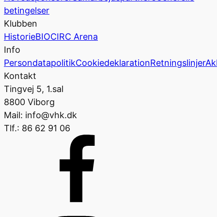
betingelser
Klubben
Historie
BIOCIRC Arena
Info
Persondatapolitik
Cookiedeklaration
Retningslinjer
Ak
Kontakt
Tingvej 5, 1.sal
8800 Viborg
Mail: info@vhk.dk
Tlf.: 86 62 91 06