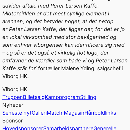
udvidet aftale med Peter Larsen Kaffe.
Midtercirklen er det mest synlige element i
arenaen, og det betyder noget, at det netop
er Peter Larsen Kaffe, der ligger der, for det er jo
en lokal virksomhed med stor bevågenhed og
som enhver viborgenser kan identificere sig med
– og så er det også et virkelig flot logo, der
omfavner de værdier som både vi og Peter Larsen
Kaffe står for
’ fortæller Malene Yding, salgschef i
Viborg HK.
Viborg HK
Truppen
Billetsalg
Kampprogram
Stilling
Nyheder
Seneste nyt
Galleri
Match Magasin
Hånboldlinks
Sponsor
Hovedsponsorer
Samarbejdspartnere
Generelle