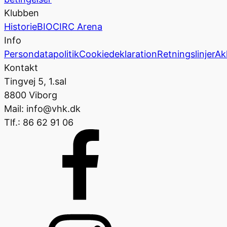
Klubben
Historie
BIOCIRC Arena
Info
Persondatapolitik
Cookiedeklaration
Retningslinjer
Ak
Kontakt
Tingvej 5, 1.sal
8800 Viborg
Mail: info@vhk.dk
Tlf.: 86 62 91 06