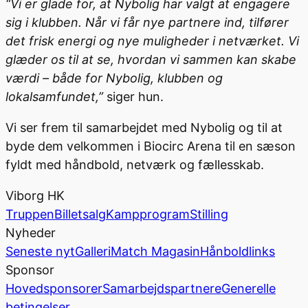
“Vi er glade for, at Nybolig har valgt at engagere
sig i klubben. Når vi får nye partnere ind, tilfører
det frisk energi og nye muligheder i netværket. Vi
glæder os til at se, hvordan vi sammen kan skabe
værdi – både for Nybolig, klubben og
lokalsamfundet,”
siger hun.
Vi ser frem til samarbejdet med Nybolig og til at
byde dem velkommen i Biocirc Arena til en sæson
fyldt med håndbold, netværk og fællesskab.
Viborg HK
Truppen
Billetsalg
Kampprogram
Stilling
Nyheder
Seneste nyt
Galleri
Match Magasin
Hånboldlinks
Sponsor
Hovedsponsorer
Samarbejdspartnere
Generelle
betingelser