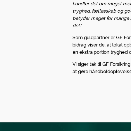
handler det om meget mere 
tryghed, fællesskab og go
betyder meget for mange me
det."
Som guldpartner er GF Fors
bidrag viser de, at lokal
en ekstra portion tryghed
Vi siger tak til GF Forsikr
at gøre håndboldoplevelse