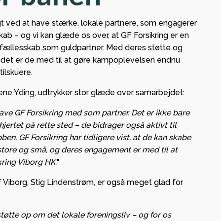
t ved at have stærke, lokale partnere, som engagerer
kab – og vi kan glæde os over, at GF Forsikring er en
dfællesskab som guldpartner. Med deres støtte og
 og
det er de med til at gøre kampoplevelsen endnu
ge i
tilskuere.
ene Yding, udtrykker stor glæde over samarbejdet:
– lokal
 have GF Forsikring med som partner. Det er ikke bare
g og
jertet på rette sted – de bidrager også aktivt til
en. GF Forsikring har tidligere vist, at de kan skabe
ab med
store og små, og deres engagement er med til at
ing Viborg HK.
"
F Viborg, Stig Lindenstrøm, er også meget glad for
at støtte op om det lokale foreningsliv – og for os