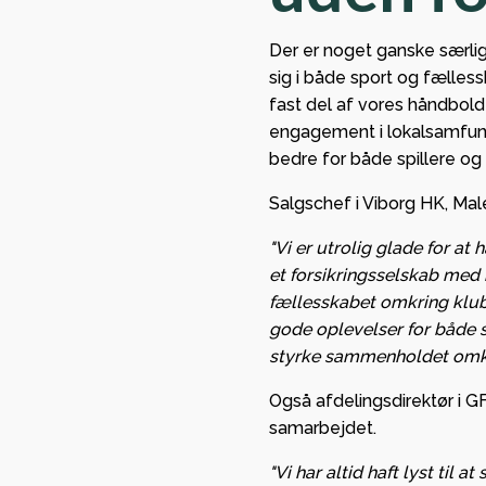
sikrede
med stor glæde,
European
Der er noget ganske særlig
org HK kan byde
sig i både sport og fælless
League
Lindberg og Tvis
fast del af vores håndbol
gruppespil
 Viborg
engagement i lokalsamfun
mange pen
mmen som ny
bedre for både spillere og 
kassen
partner i
Salgschef i Viborg HK, Mal
n.
GF Viborg 
"Vi er utrolig glade for at
forankrin
et forsikringsselskab med h
stærkt
fællesskabet omkring klubb
partnersk
gode oplevelser for både 
Viborg HK
styrke sammenholdet omkr
Også afdelingsdirektør i G
samarbejdet.
"Vi har altid haft lyst til 