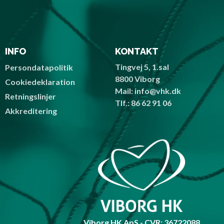
INFO
KONTAKT
Tingvej 5, 1.sal
Persondatapolitik
8800 Viborg
Cookiedeklaration
Mail: info@vhk.dk
Retningslinjer
Tlf.: 86 62 91 06
Akkreditering
Viborg HK ApS - CVR: 36722088