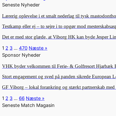
Seneste Nyheder
Lærerig oplevelse i et smalt nederlag til tysk mastodonth
Testkamp eller ej – to sejre i to opgør mod mesterskabsa
Det er med stor glæde, at Viborg HK kan byde Jesper 
1
2
3
…
470
Næste »
Sponsor Nyheder
VHK byder velkommen til Ferie- & Golfresort Hjarbæk 
Stort engagement og sved på panden sikrede European L
GF Viborg – lokal forankring og stærkt partnerskab me
1
2
3
…
66
Næste »
Seneste Match Magasin