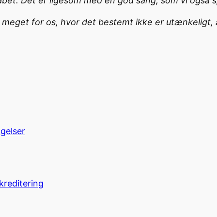
. Det er ligesom med en god sang, som vi også spi
meget for os, hvor det bestemt ikke er utænkeligt, at
ngelser
kreditering