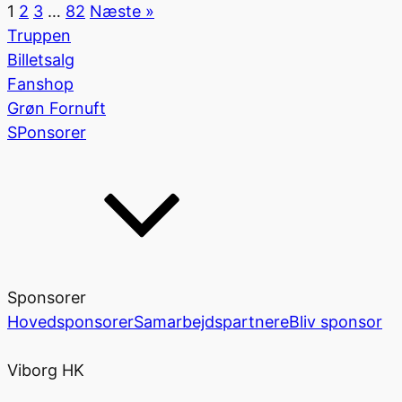
1
2
3
…
82
Næste »
Truppen
Billetsalg
Fanshop
Grøn Fornuft
SPonsorer
Sponsorer
Hovedsponsorer
Samarbejdspartnere
Bliv sponsor
Viborg HK