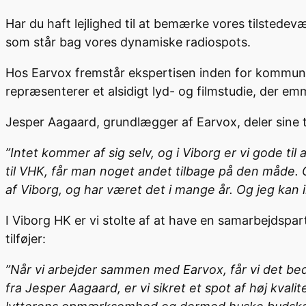
Har du haft lejlighed til at bemærke vores tilstedev
som står bag vores dynamiske radiospots.
Hos Earvox fremstår ekspertisen inden for kommuni
repræsenterer et alsidigt lyd- og filmstudie, der em
Jesper Aagaard, grundlægger af Earvox, deler sine 
”Intet kommer af sig selv, og i Viborg er vi gode ti
til VHK, får man noget andet tilbage på den måde. O
af Viborg, og har været det i mange år. Og jeg kan i
I Viborg HK er vi stolte af at have en samarbejdspar
tilføjer:
”Når vi arbejder sammen med Earvox, får vi det bed
fra Jesper Aagaard, er vi sikret et spot af høj kvali