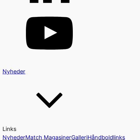
Nyheder
Links
Nyheder
Match Magasiner
Galleri
Håndboldlinks