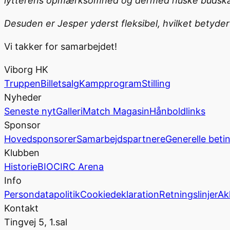
lytterens opmærksomhed og dermed huske budskabet
Desuden er Jesper yderst fleksibel, hvilket betyder 
Vi takker for samarbejdet!
Viborg HK
Truppen
Billetsalg
Kampprogram
Stilling
Nyheder
Seneste nyt
Galleri
Match Magasin
Hånboldlinks
Sponsor
Hovedsponsorer
Samarbejdspartnere
Generelle beti
Klubben
Historie
BIOCIRC Arena
Info
Persondatapolitik
Cookiedeklaration
Retningslinjer
Ak
Kontakt
Tingvej 5, 1.sal