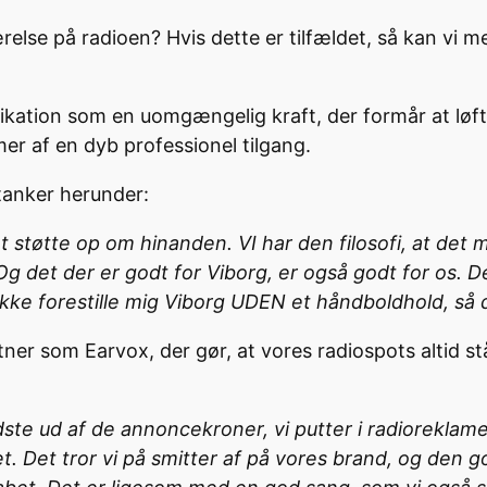
ærelse på radioen? Hvis dette er tilfældet, så kan vi 
kation som en uomgængelig kraft, der formår at løft
mer af en dyb professionel tilgang.
tanker herunder:
l at støtte op om hinanden. VI har den filosofi, at de
g det der er godt for Viborg, er også godt for os. De
kke forestille mig Viborg UDEN et håndboldhold, så der
tner som Earvox, der gør, at vores radiospots altid st
ste ud af de annoncekroner, vi putter i radioreklame
tet. Det tror vi på smitter af på vores brand, og den 