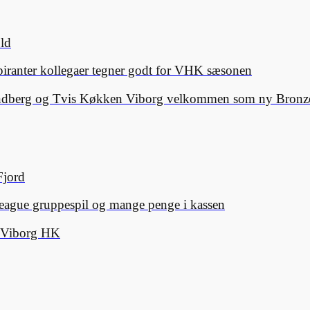
old
spiranter kollegaer tegner godt for VHK sæsonen
Lindberg og Tvis Køkken Viborg velkommen som ny Bronze
Fjord
eague gruppespil og mange penge i kassen
d Viborg HK