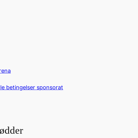
rena
le betingelser sponsorat
rødder