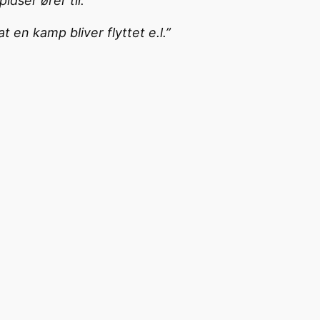
dser ører til.
 en kamp bliver flyttet e.l.”