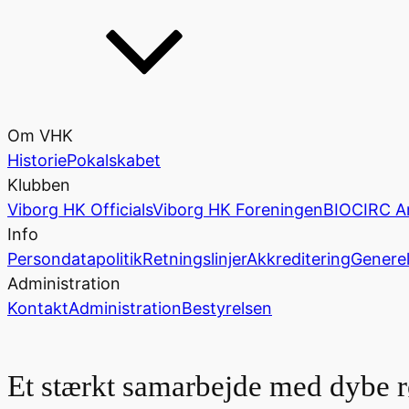
Om VHK
Historie
Pokalskabet
Klubben
Viborg HK Officials
Viborg HK Foreningen
BIOCIRC A
Info
Persondatapolitik
Retningslinjer
Akkreditering
Generel
Administration
Kontakt
Administration
Bestyrelsen
Et stærkt samarbejde med dybe 