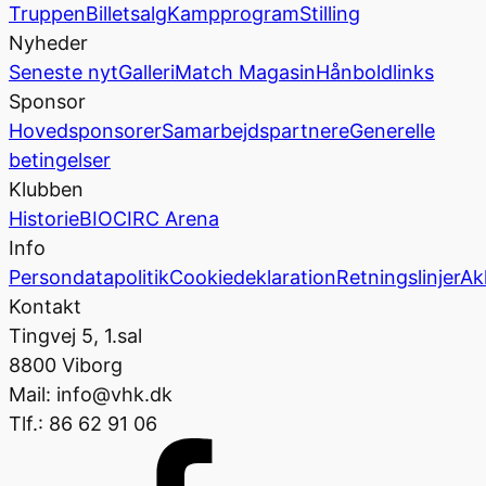
Truppen
Billetsalg
Kampprogram
Stilling
Nyheder
Seneste nyt
Galleri
Match Magasin
Hånboldlinks
Sponsor
Hovedsponsorer
Samarbejdspartnere
Generelle
betingelser
Klubben
Historie
BIOCIRC Arena
Info
Persondatapolitik
Cookiedeklaration
Retningslinjer
Ak
Kontakt
Tingvej 5, 1.sal
8800 Viborg
Mail: info@vhk.dk
Tlf.: 86 62 91 06