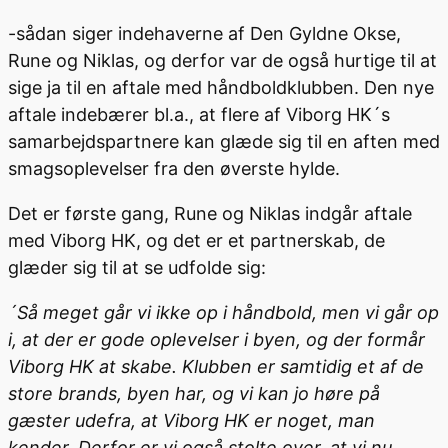
-sådan siger indehaverne af Den Gyldne Okse,
Rune og Niklas, og derfor var de også hurtige til at
sige ja til en aftale med håndboldklubben. Den nye
aftale indebærer bl.a., at flere af Viborg HK´s
samarbejdspartnere kan glæde sig til en aften med
smagsoplevelser fra den øverste hylde.
Det er første gang, Rune og Niklas indgår aftale
med Viborg HK, og det er et partnerskab, de
glæder sig til at se udfolde sig:
´Så meget går vi ikke op i håndbold, men vi går op
i, at der er gode oplevelser i byen, og der formår
Viborg HK at skabe. Klubben er samtidig et af de
store brands, byen har, og vi kan jo høre på
gæster udefra, at Viborg HK er noget, man
kender. Derfor er vi også stolte over, at vi nu