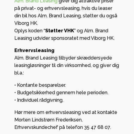
Alm. Brand Leasing
giver dig attraktive priser
på privat- og erhvervsleasing, hvis du leaser
din bil hos Alm. Brand Leasing, støtter du også
Viborg HK.
Oplys koden “
Støtter VHK
” og Alm. Brand
Leasing udvider sponsoratet med Viborg HK.
Erhvervsleasing
Alm. Brand Leasing tilbyder skræddersyede
leasingløsninger til din virksomhed, og giver dig
bl.a.:
• Kontante besparelser.
• Budgetsikkerhed gennem hele perioden.
• Individuel rådgivning.
Hør mere om erhvervsleasing ved at kontakte
Morten Lindstrøm Frederiksen,
Erhvervskundechef på telefon 35 47 68 07.