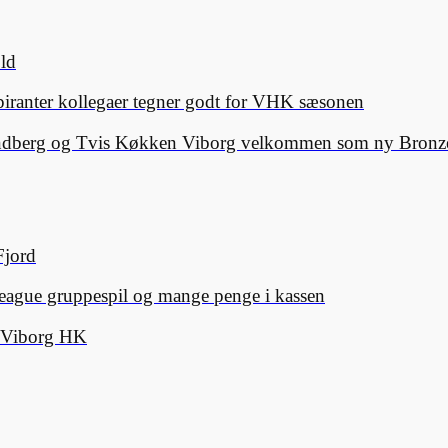
old
spiranter kollegaer tegner godt for VHK sæsonen
Lindberg og Tvis Køkken Viborg velkommen som ny Bronze
Fjord
eague gruppespil og mange penge i kassen
d Viborg HK