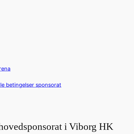
rena
le betingelser sponsorat
t hovedsponsorat i Viborg HK