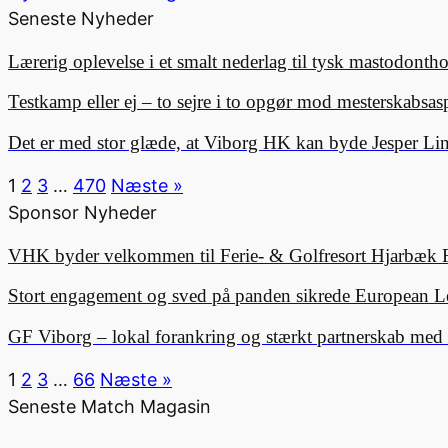
Seneste Nyheder
Lærerig oplevelse i et smalt nederlag til tysk mastodonth
Testkamp eller ej – to sejre i to opgør mod mesterskabsa
Det er med stor glæde, at Viborg HK kan byde Jesper 
1
2
3
…
470
Næste »
Sponsor Nyheder
VHK byder velkommen til Ferie- & Golfresort Hjarbæk 
Stort engagement og sved på panden sikrede European L
GF Viborg – lokal forankring og stærkt partnerskab me
1
2
3
…
66
Næste »
Seneste Match Magasin