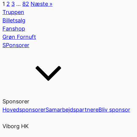
1
2
3
…
82
Næste »
Truppen
Billetsalg
Fanshop
Grøn Fornuft
SPonsorer
Sponsorer
Hovedsponsorer
Samarbejdspartnere
Bliv sponsor
Viborg HK