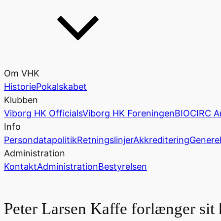
Om VHK
Historie
Pokalskabet
Klubben
Viborg HK Officials
Viborg HK Foreningen
BIOCIRC A
Info
Persondatapolitik
Retningslinjer
Akkreditering
Generel
Administration
Kontakt
Administration
Bestyrelsen
Peter Larsen Kaffe forlænger si