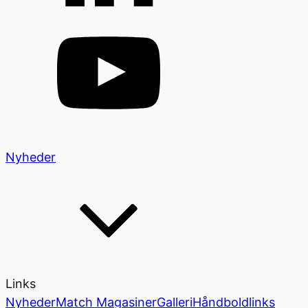
Nyheder
Links
Nyheder
Match Magasiner
Galleri
Håndboldlinks