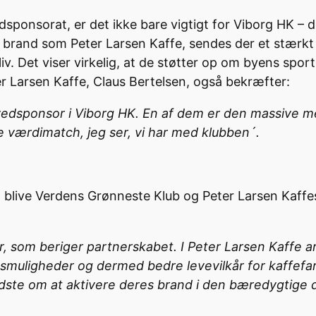
ponsorat, er det ikke bare vigtigt for Viborg HK – de
 brand som Peter Larsen Kaffe, sendes der et stærkt 
iv. Det viser virkelig, at de støtter op om byens sport
er Larsen Kaffe, Claus Bertelsen, også bekræfter:
 hovedsponsor i Viborg HK. En af dem er den massive 
e værdimatch, jeg ser, vi har med klubben´.
 blive Verdens Grønneste Klub og Peter Larsen Kaffe
, som beriger partnerskabet. I Peter Larsen Kaffe ar
smuligheder og dermed bedre levevilkår for kaffefarm
idste om at aktivere deres brand i den bæredygtige