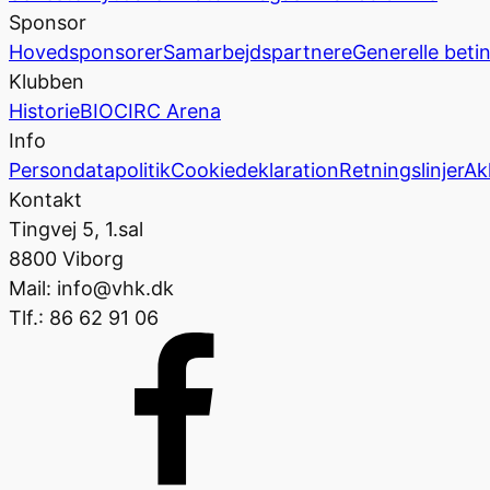
Sponsor
Hovedsponsorer
Samarbejdspartnere
Generelle beti
Klubben
Historie
BIOCIRC Arena
Info
Persondatapolitik
Cookiedeklaration
Retningslinjer
Ak
Kontakt
Tingvej 5, 1.sal
8800 Viborg
Mail: info@vhk.dk
Tlf.: 86 62 91 06