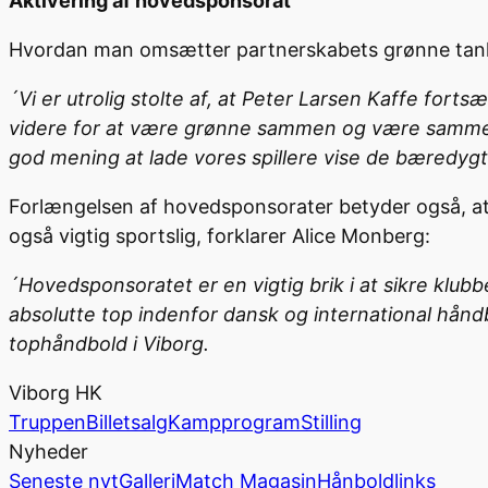
Aktivering af hovedsponsorat
Hvordan man omsætter partnerskabets grønne tanker 
´Vi er utrolig stolte af, at Peter Larsen Kaffe fo
videre for at være grønne sammen og være sammen om
god mening at lade vores spillere vise de bæredygti
Forlængelsen af hovedsponsorater betyder også, at 
også vigtig sportslig, forklarer Alice Monberg:
´Hovedsponsoratet er en vigtig brik i at sikre klub
absolutte top indenfor dansk og international håndbo
tophåndbold i Viborg.
Viborg HK
Truppen
Billetsalg
Kampprogram
Stilling
Nyheder
Seneste nyt
Galleri
Match Magasin
Hånboldlinks