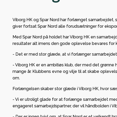
Køkken
velko
Bronze
Viborg HK og Spar Nord har forlænget samarbejdet, s
giver fortsat Spar Nord alle forudsætninger for eksp
klubbe
VHK slå
Med Spar Nord på holdet har Viborg HK en samarbejd
resultater alt imens den gode oplevelse bevares for 
1.800 t
BioCir
- Det er med stor glæde, at vi forlænger samarbejdet 
- Viborg HK er en ambitiøs klub, der med det grønne 
mange år. Klubbens evne og vilje til at skabe oplevels
om.
Forlængelsen skaber stor glæde i Viborg HK, hvor sæs
- Vi er utroligt glade for at forlænge samarbejdet m
engageret samarbejdspartner, der vil håndbolden i Vib
- Der er ingen tvivl om, at Spar Nord er et velkendt br