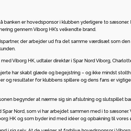
 Viborg
sikrede
mmen som ny
European
partner i
League
å banken er hovedsponsor i klubben yderligere to sæsoner. 
onering gennem Viborg HK’s velkendte brand.
n.
gruppespil
mange pen
r Ikast foran
spartner, der arbejder ud fra det samme værdisæt som den 
kassen
kunden.
ilskuere i
c Arena
GF Viborg 
med Viborg HK, udtaler direktør i Spar Nord Viborg, Charlott
forankrin
hjerte har skabt glæde og begejstring – og ikke mindst stol
stærkt
er og resultater for klubbens spillere og dens fans er vigtige
partnersk
Viborg HK
onen begynder at nærme sig sin afslutning og slutspillet ba
ed Spar Nord, som vi har arbejdet sammen med i to sæsoner.
org HK og som byder ind med idéer og opbakning til vores øv
and i sig selv. At de vælger at forblive hovedsponsor i Viborg