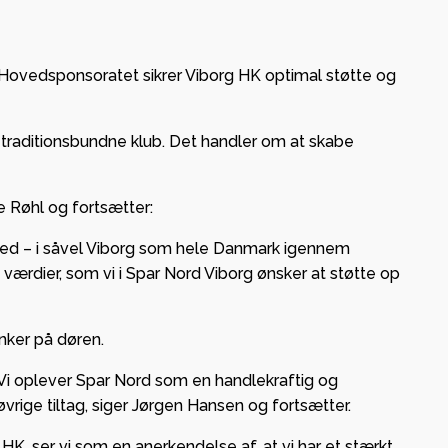
Hovedsponsoratet sikrer Viborg HK optimal støtte og
 og
ge i
traditionsbundne klub. Det handler om at skabe
– lokal
e Røhl og fortsætter:
g og
thed – i såvel Viborg som hele Danmark igennem
 værdier, som vi i Spar Nord Viborg ønsker at støtte op
ab med
nker på døren.
 Vi oplever Spar Nord som en handlekraftig og
rige tiltag, siger Jørgen Hansen og fortsætter.
 HK, ser vi som en anerkendelse af, at vi har et stærkt