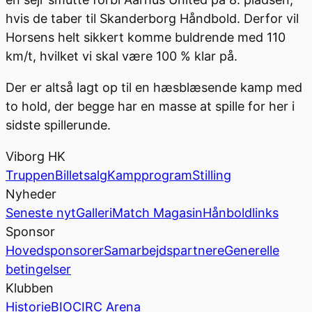
hvis de taber til Skanderborg Håndbold. Derfor vil
Horsens helt sikkert komme buldrende med 110
km/t, hvilket vi skal være 100 % klar på.
Der er altså lagt op til en hæsblæsende kamp med
to hold, der begge har en masse at spille for her i
sidste spillerunde.
Viborg HK
Truppen
Billetsalg
Kampprogram
Stilling
Nyheder
Seneste nyt
Galleri
Match Magasin
Hånboldlinks
Sponsor
Hovedsponsorer
Samarbejdspartnere
Generelle
betingelser
Klubben
Historie
BIOCIRC Arena