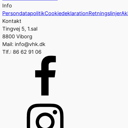
Info
Persondatapolitik
Cookiedeklaration
Retningslinjer
Ak
Kontakt
Tingvej 5, 1.sal
8800 Viborg
Mail: info@vhk.dk
Tlf.: 86 62 91 06