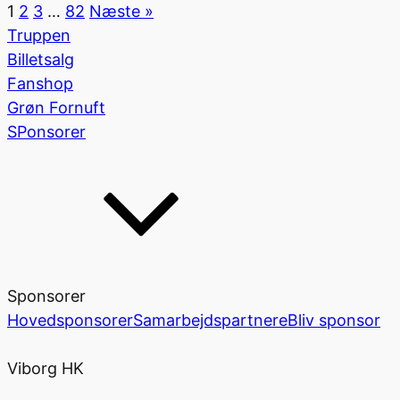
1
2
3
…
82
Næste »
Truppen
Billetsalg
Fanshop
Grøn Fornuft
SPonsorer
Sponsorer
Hovedsponsorer
Samarbejdspartnere
Bliv sponsor
Viborg HK