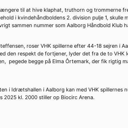
ængere til at hive klaphat, truthorn og trommerne f
ehold i kvindehåndboldens 2. division pulje 1, skull
vrigt sammen nummer som Aalborg Håndbold Klub har i 
teffensen, roser VHK spillerne efter 44-18 sejren i A
den respekt de fortjener, lyder det fra de to VHK l
n, pegede begge på Elma Ôrtemark, der fik rigtig man
 i Idrætshallen i Aalborg kan med VHK spillernes nu
 2025 kl. 2000 stiller op Biocirc Arena.