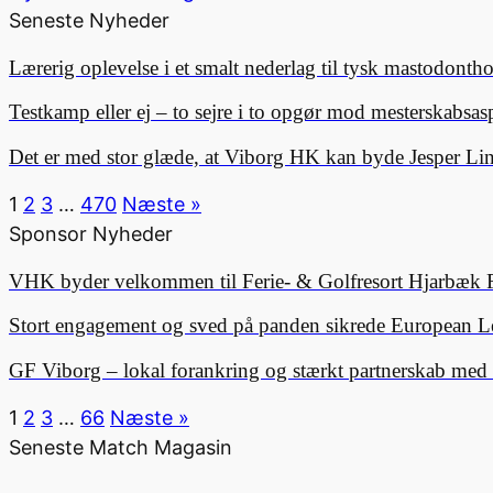
Seneste Nyheder
Lærerig oplevelse i et smalt nederlag til tysk mastodonth
Testkamp eller ej – to sejre i to opgør mod mesterskabsa
Det er med stor glæde, at Viborg HK kan byde Jesper 
1
2
3
…
470
Næste »
Sponsor Nyheder
VHK byder velkommen til Ferie- & Golfresort Hjarbæk 
Stort engagement og sved på panden sikrede European L
GF Viborg – lokal forankring og stærkt partnerskab me
1
2
3
…
66
Næste »
Seneste Match Magasin