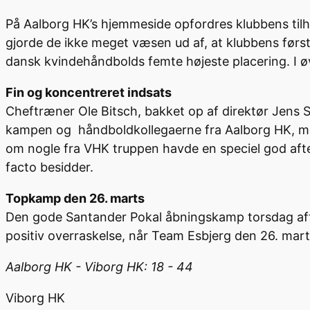
På Aalborg HK’s hjemmeside opfordres klubbens tilh
gjorde de ikke meget væsen ud af, at klubbens først
dansk kvindehåndbolds femte højeste placering. I ø
Fin og koncentreret indsats
Cheftræner Ole Bitsch, bakket op af direktør Jens S
kampen og håndboldkollegaerne fra Aalborg HK, med 
om nogle fra VHK truppen havde en speciel god afte
facto besidder.
Topkamp den 26. marts
Den gode Santander Pokal åbningskamp torsdag aften
positiv overraskelse, når Team Esbjerg den 26. marts
Aalborg HK - Viborg HK: 18 - 44
Viborg HK