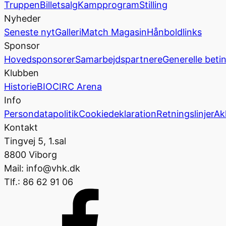
Truppen
Billetsalg
Kampprogram
Stilling
Nyheder
Seneste nyt
Galleri
Match Magasin
Hånboldlinks
Sponsor
Hovedsponsorer
Samarbejdspartnere
Generelle beti
Klubben
Historie
BIOCIRC Arena
Info
Persondatapolitik
Cookiedeklaration
Retningslinjer
Ak
Kontakt
Tingvej 5, 1.sal
8800 Viborg
Mail: info@vhk.dk
Tlf.: 86 62 91 06