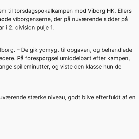
rem til torsdagspokalkampen mod Viborg HK. Ellers
e møde viborgenserne, der på nuværende sidder på
2. division pulje 1.
alborg. – De gik ydmygt til opgaven, og behandlede
edere. På forespørgsel umiddelbart efter kampen,
ge spilleminutter, og viste den klasse hun de
værende stærke niveau, godt blive efterfuldt af en