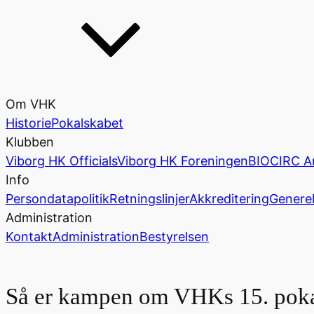
Om VHK
Historie
Pokalskabet
Klubben
Viborg HK Officials
Viborg HK Foreningen
BIOCIRC A
Info
Persondatapolitik
Retningslinjer
Akkreditering
Generel
Administration
Kontakt
Administration
Bestyrelsen
Så er kampen om VHKs 15. pokal