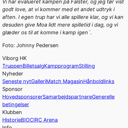
Vi har evalueret kampen på Falster, og jeg tør vist
godt love, at vi kommer med et andet udtryk i
aften. I egen trup har vi alle spillere klar, og vi kan
desuden give Moa lidt mere spilletid i dag, og vi
glæder os til at komme i kamp igen´.
Foto: Johnny Pedersen
Viborg HK
Truppen
Billetsalg
Kampprogram
Stilling
Nyheder
Seneste nyt
Galleri
Match Magasin
Hånboldlinks
Sponsor
Hovedsponsorer
Samarbejdspartnere
Generelle
betingelser
Klubben
Historie
BIOCIRC Arena
Info