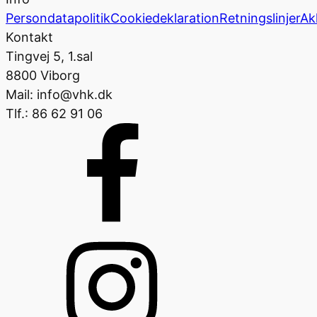
Persondatapolitik
Cookiedeklaration
Retningslinjer
Ak
Kontakt
Tingvej 5, 1.sal
8800 Viborg
Mail: info@vhk.dk
Tlf.: 86 62 91 06