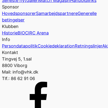
Seneste nyt
Galleri
Match Magasin
Hånboldlinks
Sponsor
Hovedsponsorer
Samarbejdspartnere
Generelle
betingelser
Klubben
Historie
BIOCIRC Arena
Info
Persondatapolitik
Cookiedeklaration
Retningslinjer
Ak
Kontakt
Tingvej 5, 1.sal
8800 Viborg
Mail: info@vhk.dk
Tlf.: 86 62 91 06