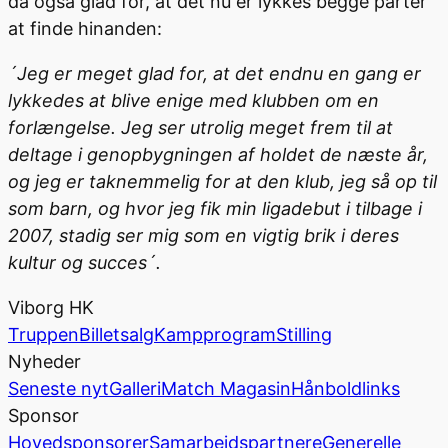
da også glad for, at det nu er lykkes begge parter
at finde hinanden:
´Jeg er meget glad for, at det endnu en gang er
lykkedes at blive enige med klubben om en
forlængelse. Jeg ser utrolig meget frem til at
deltage i genopbygningen af holdet de næste år,
og jeg er taknemmelig for at den klub, jeg så op til
som barn, og hvor jeg fik min ligadebut i tilbage i
2007, stadig ser mig som en vigtig brik i deres
kultur og succes´.
Viborg HK
Truppen
Billetsalg
Kampprogram
Stilling
Nyheder
Seneste nyt
Galleri
Match Magasin
Hånboldlinks
Sponsor
Hovedsponsorer
Samarbejdspartnere
Generelle