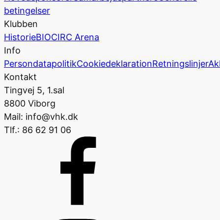
betingelser
Klubben
Historie
BIOCIRC Arena
Info
Persondatapolitik
Cookiedeklaration
Retningslinjer
Ak
Kontakt
Tingvej 5, 1.sal
8800 Viborg
Mail: info@vhk.dk
Tlf.: 86 62 91 06