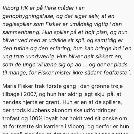
Viborg HK er på flere måder i en
genopbygningsfase, og det siger selv, at en
nøglespiller som Fisker er umådelig vigtig i den
sammenhæng. Hun spiller på et højt plan, og hun
bliver ved med at udvikle sit spil, og samtidig er
den rutine og den erfaring, hun kan bringe ind i en
ung trup uundværlig. Hun bliver helt sikkert en,
som de unge vil læne sig op ad … og der er plads
til mange, for Fisker mister ikke sådant fodfæste´.
Maria Fisker trak første gang i den grønne trøje
tilbage i 2007, og hun har aldrig lagt skjul på, at
hendes hjerte er grønt. Hun er en af de spillere,
der trods klubbens økonomiske udfordringer
trofast og 100% loyalt har holdt ved sit ønske om
at fortsætte sin karriere i Viborg, og derfor er hun