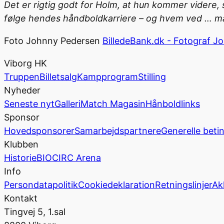
Det er rigtig godt for Holm, at hun kommer videre, s
følge hendes håndboldkarriere – og hvem ved … må
Foto Johnny Pedersen
BilledeBank.dk - Fotograf J
Viborg HK
Truppen
Billetsalg
Kampprogram
Stilling
Nyheder
Seneste nyt
Galleri
Match Magasin
Hånboldlinks
Sponsor
Hovedsponsorer
Samarbejdspartnere
Generelle beti
Klubben
Historie
BIOCIRC Arena
Info
Persondatapolitik
Cookiedeklaration
Retningslinjer
Ak
Kontakt
Tingvej 5, 1.sal