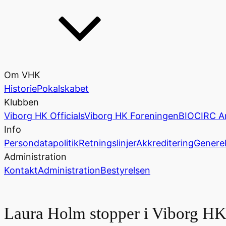
Om VHK
Historie
Pokalskabet
Klubben
Viborg HK Officials
Viborg HK Foreningen
BIOCIRC A
Info
Persondatapolitik
Retningslinjer
Akkreditering
Generel
Administration
Kontakt
Administration
Bestyrelsen
Laura Holm stopper i Viborg HK