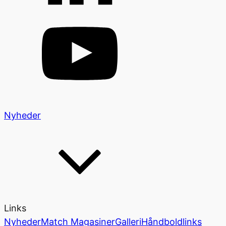
Nyheder
Links
Nyheder
Match Magasiner
Galleri
Håndboldlinks