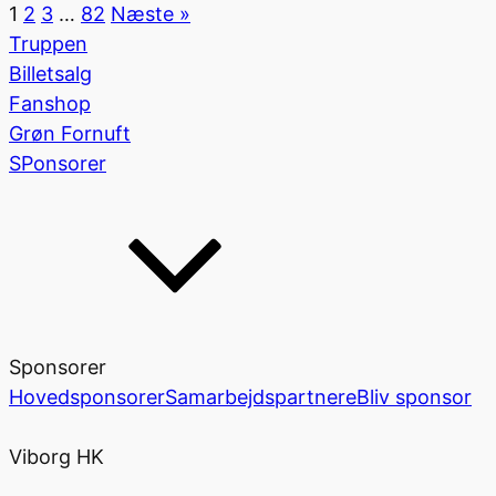
1
2
3
…
82
Næste »
Truppen
Billetsalg
Fanshop
Grøn Fornuft
SPonsorer
Sponsorer
Hovedsponsorer
Samarbejdspartnere
Bliv sponsor
Viborg HK