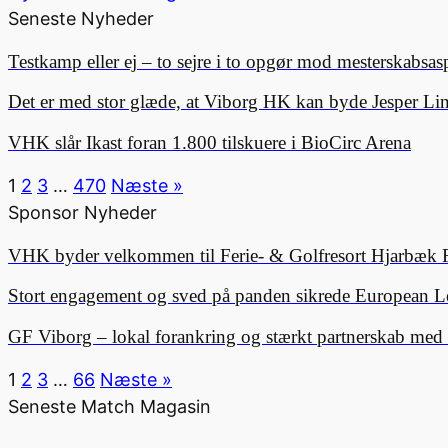
Seneste Nyheder
Testkamp eller ej – to sejre i to opgør mod mesterskabsa
Det er med stor glæde, at Viborg HK kan byde Jesper 
VHK slår Ikast foran 1.800 tilskuere i BioCirc Arena
1
2
3
…
470
Næste »
Sponsor Nyheder
VHK byder velkommen til Ferie- & Golfresort Hjarbæk 
Stort engagement og sved på panden sikrede European L
GF Viborg – lokal forankring og stærkt partnerskab me
1
2
3
…
66
Næste »
Seneste Match Magasin