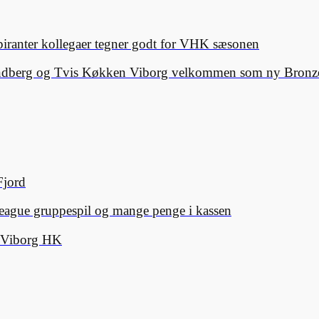
spiranter kollegaer tegner godt for VHK sæsonen
Lindberg og Tvis Køkken Viborg velkommen som ny Bronze
Fjord
eague gruppespil og mange penge i kassen
d Viborg HK