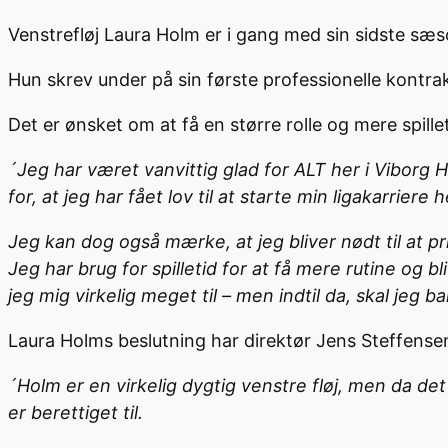
Venstrefløj Laura Holm er i gang med sin sidste sæs
Hun skrev under på sin første professionelle kontra
Det er ønsket om at få en større rolle og mere spille
´Jeg har været vanvittig glad for ALT her i Viborg HK
for, at jeg har fået lov til at starte min ligakarriere h
Jeg kan dog også mærke, at jeg bliver nødt til at pri
Jeg har brug for spilletid for at få mere rutine og 
jeg mig virkelig meget til – men indtil da, skal jeg 
Laura Holms beslutning har direktør Jens Steffensen 
´Holm er en virkelig dygtig venstre fløj, men da det 
er berettiget til.