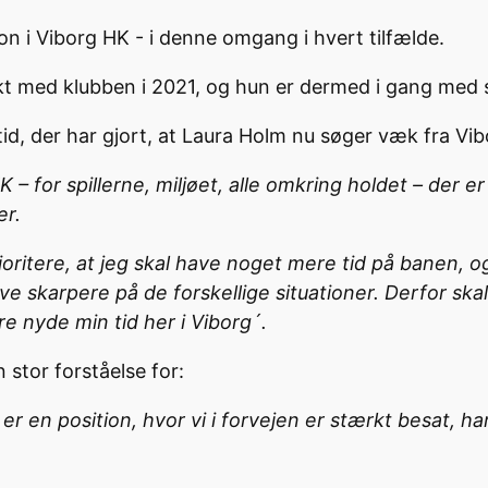
on i Viborg HK - i denne omgang i hvert tilfælde.
kt med klubben i 2021, og hun er dermed i gang med s
tid, der har gjort, at Laura Holm nu søger væk fra Vib
 – for spillerne, miljøet, alle omkring holdet – der e
er.
oritere, at jeg skal have noget mere tid på banen, og d
blive skarpere på de forskellige situationer. Derfor 
bare nyde min tid her i Viborg´.
stor forståelse for:
er en position, hvor vi i forvejen er stærkt besat, ha