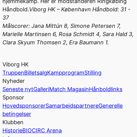
hjemmekamp. Her er modstanderen Ringkøbing
Håndbold.
Viborg HK – København Håndbold: 31 -
37
Målscorer: Jana Mittún 8, Simone Petersen 7,
Marielle Martinsen 6, Rosa Schmidt 4, Sara Hald 3,
Clara Skyum Thomsen 2, Era Baumann 1.
Viborg HK
Truppen
Billetsalg
Kampprogram
Stilling
Nyheder
Seneste nyt
Galleri
Match Magasin
Hånboldlinks
Sponsor
Hovedsponsorer
Samarbejdspartnere
Generelle
betingelser
Klubben
Historie
BIOCIRC Arena