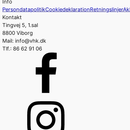
Info
Persondatapolitik
Cookiedeklaration
Retningslinjer
Ak
Kontakt
Tingvej 5, 1.sal
8800 Viborg
Mail: info@vhk.dk
Tlf.: 86 62 91 06