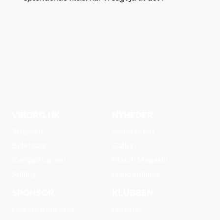
VIBORG HK
NYHEDER
Truppen
Seneste nyt
Billetsalg
Galleri
Kampprogram
Match Magasin
Stilling
Hånboldlinks
SPONSOR
KLUBBEN
Hovedsponsorer
Historie