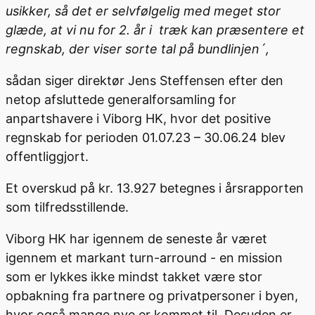
usikker, så det er selvfølgelig med meget stor
glæde, at vi nu for 2. år i træk kan præsentere et
regnskab, der viser sorte tal på bundlinjen´,
sådan siger direktør Jens Steffensen efter den
netop afsluttede generalforsamling for
anpartshavere i Viborg HK, hvor det positive
regnskab for perioden 01.07.23 – 30.06.24 blev
offentliggjort.
Et overskud på kr. 13.927 betegnes i årsrapporten
som tilfredsstillende.
Viborg HK har igennem de seneste år været
igennem et markant turn-arround - en mission
som er lykkes ikke mindst takket være stor
opbakning fra partnere og privatpersoner i byen,
hvor også mange nye er kommet til. Desuden er