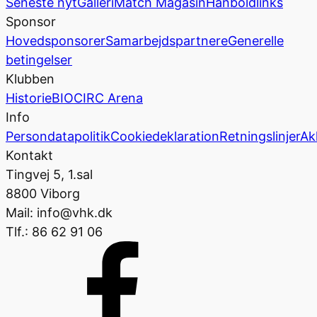
Seneste nyt
Galleri
Match Magasin
Hånboldlinks
Sponsor
Hovedsponsorer
Samarbejdspartnere
Generelle
betingelser
Klubben
Historie
BIOCIRC Arena
Info
Persondatapolitik
Cookiedeklaration
Retningslinjer
Ak
Kontakt
Tingvej 5, 1.sal
8800 Viborg
Mail: info@vhk.dk
Tlf.: 86 62 91 06