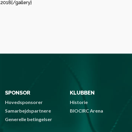
2018{/gallery}
sikrede
med stor glæde,
European 
org HK kan byde
gruppespil
Lindberg og Tvis
mange pen
 Viborg
kassen
mmen som ny
partner i
GF Viborg 
n.
forankring
stærkt
partnersk
Viborg HK
SPONSOR
KLUBBEN
Hovedsponsorer
Historie
Samarbejdspartnere
BIOCIRC Arena
Generelle betingelser