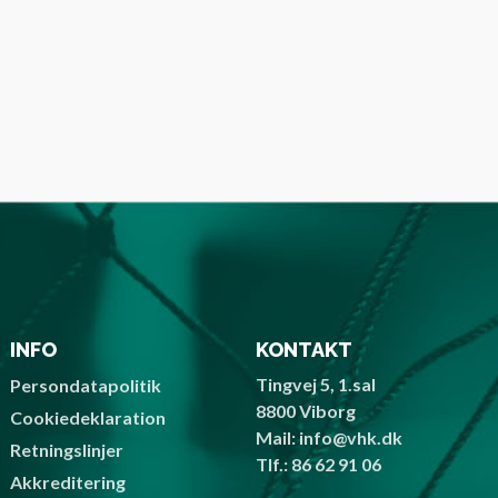
League
 og
ge i
– lokal
 og
ab med
INFO
KONTAKT
Tingvej 5, 1.sal
Persondatapolitik
8800 Viborg
Cookiedeklaration
Mail: info@vhk.dk
Retningslinjer
Tlf.: 86 62 91 06
Akkreditering