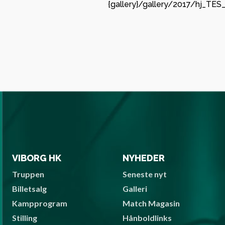
{gallery}/gallery/2017/hj_TES_
Det er 
at Vib
Jesper 
Køkken
velko
Bronze
klubbe
VIBORG HK
NYHEDER
Truppen
Seneste nyt
Billetsalg
Galleri
Kampprogram
Match Magasin
Stilling
Hånboldlinks