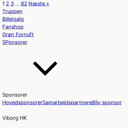
1
2
3
…
82
Næste »
Truppen
Billetsalg
Fanshop
Grøn Fornuft
SPonsorer
Sponsorer
Hovedsponsorer
Samarbejdspartnere
Bliv sponsor
Viborg HK