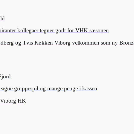
old
spiranter kollegaer tegner godt for VHK sæsonen
Lindberg og Tvis Køkken Viborg velkommen som ny Bronze
Fjord
eague gruppespil og mange penge i kassen
d Viborg HK