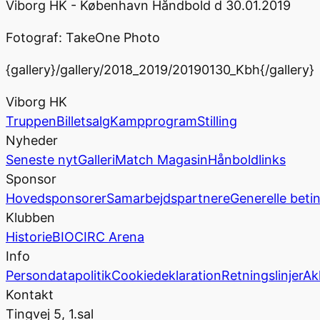
Viborg HK - København Håndbold d 30.01.2019
Fotograf: TakeOne Photo
{gallery}/gallery/2018_2019/20190130_Kbh{/gallery}
Viborg HK
Truppen
Billetsalg
Kampprogram
Stilling
Nyheder
Seneste nyt
Galleri
Match Magasin
Hånboldlinks
Sponsor
Hovedsponsorer
Samarbejdspartnere
Generelle beti
Klubben
Historie
BIOCIRC Arena
Info
Persondatapolitik
Cookiedeklaration
Retningslinjer
Ak
Kontakt
Tingvej 5, 1.sal