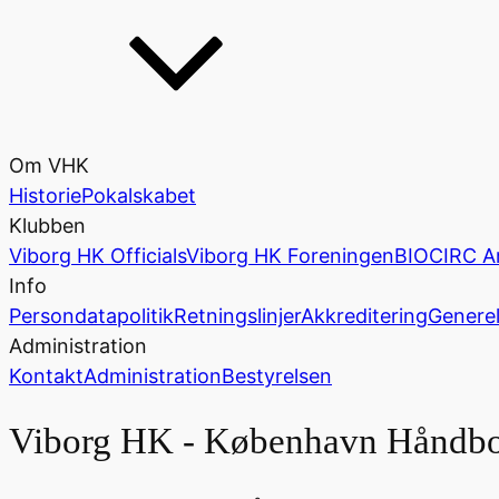
Om VHK
Historie
Pokalskabet
Klubben
Viborg HK Officials
Viborg HK Foreningen
BIOCIRC A
Info
Persondatapolitik
Retningslinjer
Akkreditering
Generel
Administration
Kontakt
Administration
Bestyrelsen
Viborg HK - København Håndbo