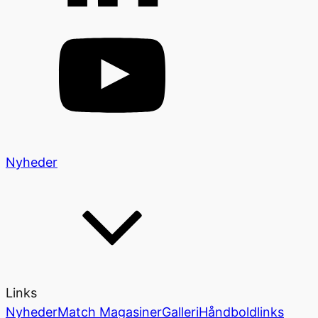
Nyheder
Links
Nyheder
Match Magasiner
Galleri
Håndboldlinks