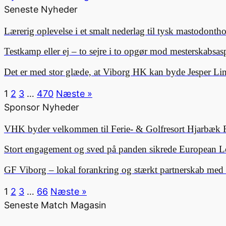
Seneste Nyheder
Lærerig oplevelse i et smalt nederlag til tysk mastodonth
Testkamp eller ej – to sejre i to opgør mod mesterskabsa
Det er med stor glæde, at Viborg HK kan byde Jesper 
1
2
3
…
470
Næste »
Sponsor Nyheder
VHK byder velkommen til Ferie- & Golfresort Hjarbæk 
Stort engagement og sved på panden sikrede European L
GF Viborg – lokal forankring og stærkt partnerskab me
1
2
3
…
66
Næste »
Seneste Match Magasin