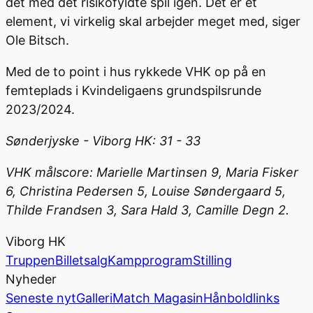
det med det risikofyldte spil igen. Det er et
element, vi virkelig skal arbejder meget med, siger
Ole Bitsch.
Med de to point i hus rykkede VHK op på en
femteplads i Kvindeligaens grundspilsrunde
2023/2024.
Sønderjyske - Viborg HK: 31 - 33
VHK målscore: Marielle Martinsen 9, Maria Fisker
6, Christina Pedersen 5, Louise Søndergaard 5,
Thilde Frandsen 3, Sara Hald 3, Camille Degn 2.
Viborg HK
Truppen
Billetsalg
Kampprogram
Stilling
Nyheder
Seneste nyt
Galleri
Match Magasin
Hånboldlinks