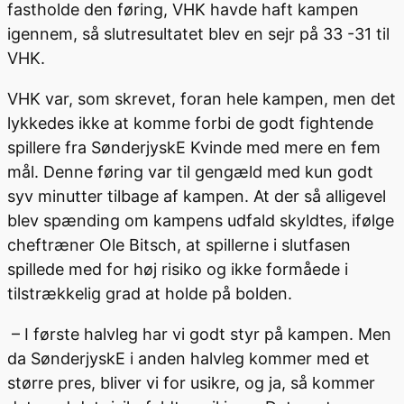
fastholde den føring, VHK havde haft kampen
igennem, så slutresultatet blev en sejr på 33 -31 til
VHK.
VHK var, som skrevet, foran hele kampen, men det
lykkedes ikke at komme forbi de godt fightende
spillere fra SønderjyskE Kvinde med mere en fem
mål. Denne føring var til gengæld med kun godt
syv minutter tilbage af kampen. At der så alligevel
blev spænding om kampens udfald skyldtes, ifølge
cheftræner Ole Bitsch, at spillerne i slutfasen
spillede med for høj risiko og ikke formåede i
tilstrækkelig grad at holde på bolden.
– I første halvleg har vi godt styr på kampen. Men
da SønderjyskE i anden halvleg kommer med et
større pres, bliver vi for usikre, og ja, så kommer