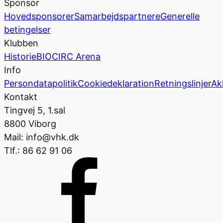
Sponsor
Hovedsponsorer
Samarbejdspartnere
Generelle
betingelser
Klubben
Historie
BIOCIRC Arena
Info
Persondatapolitik
Cookiedeklaration
Retningslinjer
Ak
Kontakt
Tingvej 5, 1.sal
8800 Viborg
Mail: info@vhk.dk
Tlf.: 86 62 91 06