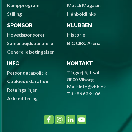
Kampprogram
Match Magasin
Stilling
Hånboldlinks
SPONSOR
KLUBBEN
Hovedsponsorer
Historie
Samarbejdspartnere
BIOCIRC Arena
Generelle betingelser
INFO
KONTAKT
Tingvej 5, 1.sal
Persondatapolitik
8800 Viborg
Cookiedeklaration
Mail: info@vhk.dk
Retningslinjer
Tlf.: 86 62 91 06
Akkreditering