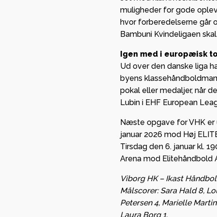
muligheder for gode oplevel
hvor forberedelserne går op
Bambuni Kvindeligaen skal
Igen med i europæisk 
Ud over den danske liga har
byens klassehåndboldmands
pokal eller medaljer, når
Lubin i EHF European Lea
Næste opgave for VHK er 
januar 2026 mod Høj ELITE 
Tirsdag den 6. januar kl. 
Arena mod Elitehåndbold 
Viborg HK – Ikast Håndbold
Målscorer: Sara Hald 8, L
Petersen 4,
Marielle Martin
Laura Borg 1.