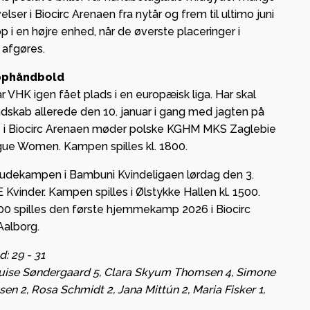
ser i Biocirc Arenaen fra nytår og frem til ultimo juni
 i en højre enhed, når de øverste placeringer i
 afgøres.
tophåndbold
 VHK igen fået plads i en europæisk liga. Har skal
kab allerede den 10. januar i gang med jagten på
 de i Biocirc Arenaen møder polske KGHM MKS Zaglebie
gue Women. Kampen spilles kl. 1800.
udekampen i Bambuni Kvindeligaen lørdag den 3.
Kvinder. Kampen spilles i Ølstykke Hallen kl. 1500.
1900 spilles den første hjemmekamp 2026 i Biocirc
Aalborg.
: 29 - 31
ouise Søndergaard 5, Clara Skyum Thomsen 4, Simone
sen 2, Rosa Schmidt 2, Jana Mittún 2, Maria Fisker 1,