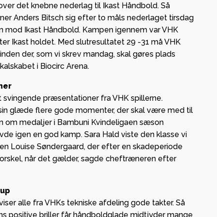
 over det knebne nederlag til Ikast Håndbold. Så
er Anders Bitsch sig efter to måls nederlaget tirsdag
en mod Ikast Håndbold. Kampen igennem var VHK
er Ikast holdet. Med slutresultatet 29 -31 må VHK
 og
 inden der, som vi skrev mandag, skal gøres plads
ge i
kalskabet i Biocirc Arena.
ner
– lokal
dt svingende præsentationer fra VHK spillerne.
il sin glæde flere gode momenter, der skal være med til
g og
en om medaljer i Bambuni Kvindeligaen sæson
vde igen en god kamp. Sara Hald viste den klasse vi
ab med
i en Louise Søndergaard, der efter en skadeperiode
 forskel, når det gælder, sagde cheftræneren efter
rup
iser alle fra VHKs tekniske afdeling gode takter. Så
 positive briller får håndboldglade midtjyder mange