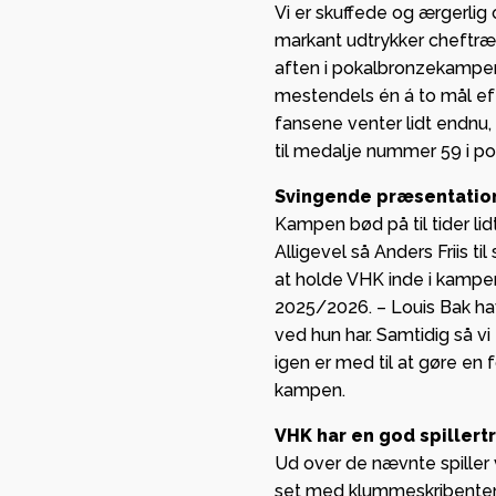
Vi er skuffede og ærgerlig
sikrede
med stor glæde,
markant udtrykker cheftræn
European
org HK kan byde
aften i pokalbronzekamp
League
Lindberg og Tvis
mestendels én á to mål eft
gruppespil
 Viborg
fansene venter lidt endnu,
mange pen
til medalje nummer 59 i po
mmen som ny
kassen
partner i
Svingende præsentatio
n.
GF Viborg 
Kampen bød på til tider li
Alligevel så Anders Friis t
forankrin
at holde VHK inde i kamp
stærkt
2025/2026. – Louis Bak ha
partnersk
ved hun har. Samtidig så v
Viborg HK
igen er med til at gøre en
kampen.
VHK har en god spillert
Ud over de nævnte spiller v
set med klummeskribentens