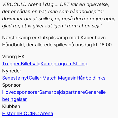
VIBOCOLD Arena i dag … DET var en oplevelse,
det er sådan en hal, man som håndboldspiller
drømmer om at spille i, og også derfor er jeg rigtig
glad for, at vi giver lidt igen i form af en sejr´.
Næste kamp er slutspilskamp mod København
Håndbold, der allerede spilles på onsdag kl. 18.00
Viborg HK
Truppen
Billetsalg
Kampprogram
Stilling
Nyheder
Seneste nyt
Galleri
Match Magasin
Hånboldlinks
Sponsor
Hovedsponsorer
Samarbejdspartnere
Generelle
betingelser
Klubben
Historie
BIOCIRC Arena