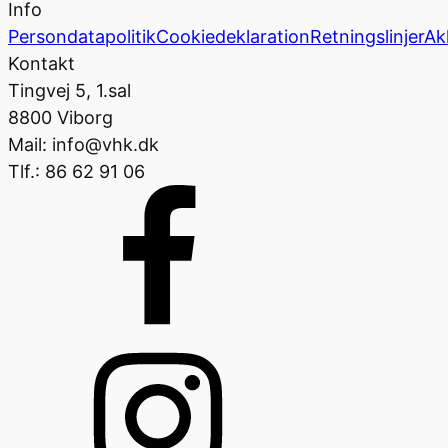
Info
Persondatapolitik
Cookiedeklaration
Retningslinjer
Ak
Kontakt
Tingvej 5, 1.sal
8800 Viborg
Mail: info@vhk.dk
Tlf.: 86 62 91 06