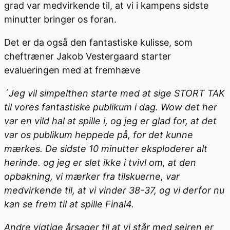
grad var medvirkende til, at vi i kampens sidste
minutter bringer os foran.
Det er da også den fantastiske kulisse, som
cheftræner Jakob Vestergaard starter
evalueringen med at fremhæve
´Jeg vil simpelthen starte med at sige STORT TAK
til vores fantastiske publikum i dag. Wow det her
var en vild hal at spille i, og jeg er glad for, at det
var os publikum heppede på, for det kunne
mærkes. De sidste 10 minutter eksploderer alt
herinde. og jeg er slet ikke i tvivl om, at den
opbakning, vi mærker fra tilskuerne, var
medvirkende til, at vi vinder 38-37, og vi derfor nu
kan se frem til at spille Final4.
Andre vigtige årsager til at vi står med sejren er