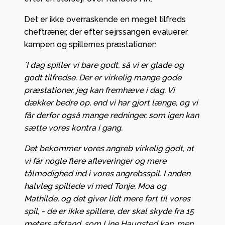
Det er ikke overraskende en meget tilfreds
cheftræner, der efter sejrssangen evaluerer
kampen og spillernes præstationer:
´I dag spiller vi bare godt, så vi er glade og
godt tilfredse. Der er virkelig mange gode
præstationer, jeg kan fremhæve i dag. Vi
dækker bedre op, end vi har gjort længe, og vi
får derfor også mange redninger, som igen kan
sætte vores kontra i gang.
Det bekommer vores angreb virkelig godt, at
vi får nogle flere afleveringer og mere
tålmodighed ind i vores angrebsspil. I anden
halvleg spillede vi med Tonje, Moa og
Mathilde, og det giver lidt mere fart til vores
spil, - de er ikke spillere, der skal skyde fra 15
meters afstand, som Line Haugsted kan, men