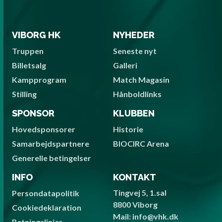
VIBORG HK
NYHEDER
Truppen
Seneste nyt
Billetsalg
Galleri
Kampprogram
Match Magasin
Stilling
Hånboldlinks
SPONSOR
KLUBBEN
Hovedsponsorer
Historie
Samarbejdspartnere
BIOCIRC Arena
Generelle betingelser
INFO
KONTAKT
Tingvej 5, 1.sal
Persondatapolitik
8800 Viborg
Cookiedeklaration
Mail: info@vhk.dk
Retningslinjer