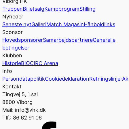
Viborg HK
Truppen
Billetsalg
Kampprogram
Stilling
Nyheder
Seneste nyt
Galleri
Match Magasin
Hånboldlinks
Sponsor
Hovedsponsorer
Samarbejdspartnere
Generelle
betingelser
Klubben
Historie
BIOCIRC Arena
Info
Persondatapolitik
Cookiedeklaration
Retningslinjer
Ak
Kontakt
Tingvej 5, 1.sal
8800 Viborg
Mail: info@vhk.dk
Tlf.: 86 62 91 06