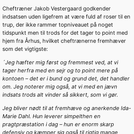
Cheftræner Jakob Vestergaard godkender
indsatsen uden ligefrem at være fuld af roser til en
trup, der ikke rammer topniveauet på noget
tidspunkt men til trods for det tager to point med
hjem fra Århus, hvilket cheftrænerne fremhæver
som det vigtigste:
´Jeg hæfter mig først og fremmest ved, at vi
tager herfra med en sejr og to point mere på
kontoen – det er i bund og grund det, det handler
om. Jeg noterer mig også, at vi med en jævn
indsats trods alt vinder så sikkert, som vi gør.
Jeg bliver nødt til at fremhæve og anerkende Ida-
Marie Dahl. Hun leverer simpelthen en
pragtpræstation i dag – hun er enorm skarp
defensiv og kæmper sig også til rigtig mange