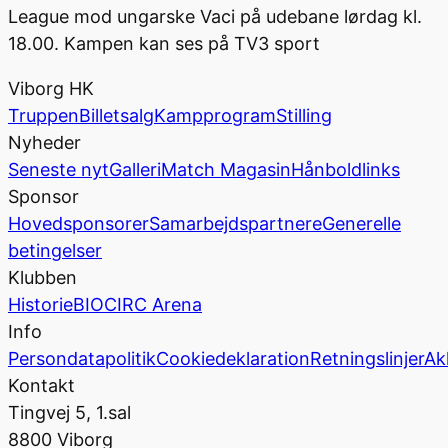
League mod ungarske Vaci på udebane lørdag kl.
18.00. Kampen kan ses på TV3 sport
Viborg HK
Truppen
Billetsalg
Kampprogram
Stilling
Nyheder
Seneste nyt
Galleri
Match Magasin
Hånboldlinks
Sponsor
Hovedsponsorer
Samarbejdspartnere
Generelle
betingelser
Klubben
Historie
BIOCIRC Arena
Info
Persondatapolitik
Cookiedeklaration
Retningslinjer
Ak
Kontakt
Tingvej 5, 1.sal
8800 Viborg