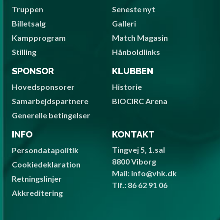
Truppen
Seneste nyt
Billetsalg
Galleri
Kampprogram
Match Magasin
Stilling
Hånboldlinks
SPONSOR
KLUBBEN
Hovedsponsorer
Historie
Samarbejdspartnere
BIOCIRC Arena
Generelle betingelser
INFO
KONTAKT
Tingvej 5, 1.sal
Persondatapolitik
8800 Viborg
Cookiedeklaration
Mail: info@vhk.dk
Retningslinjer
Tlf.: 86 62 91 06
Akkreditering