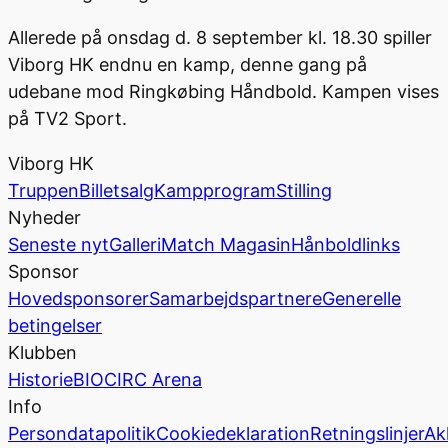
Allerede på onsdag d. 8 september kl. 18.30 spiller
Viborg HK endnu en kamp, denne gang på
udebane mod Ringkøbing Håndbold. Kampen vises
på TV2 Sport.
Viborg HK
Truppen
Billetsalg
Kampprogram
Stilling
Nyheder
Seneste nyt
Galleri
Match Magasin
Hånboldlinks
Sponsor
Hovedsponsorer
Samarbejdspartnere
Generelle
betingelser
Klubben
Historie
BIOCIRC Arena
Info
Persondatapolitik
Cookiedeklaration
Retningslinjer
Ak