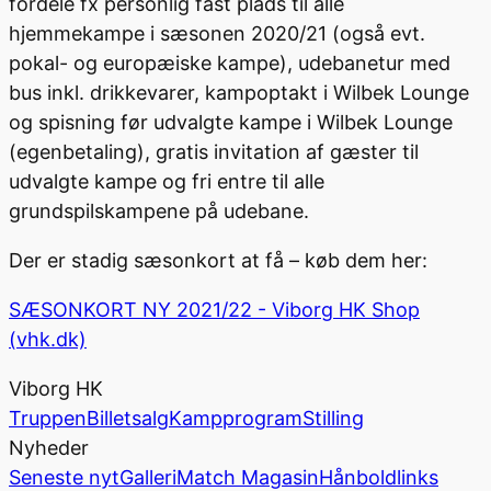
fordele fx personlig fast plads til alle
hjemmekampe i sæsonen 2020/21 (også evt.
pokal- og europæiske kampe), udebanetur med
bus inkl. drikkevarer, kampoptakt i Wilbek Lounge
og spisning før udvalgte kampe i Wilbek Lounge
(egenbetaling), gratis invitation af gæster til
udvalgte kampe og fri entre til alle
grundspilskampene på udebane.
Der er stadig sæsonkort at få – køb dem her:
SÆSONKORT NY 2021/22 - Viborg HK Shop
(vhk.dk)
Viborg HK
Truppen
Billetsalg
Kampprogram
Stilling
Nyheder
Seneste nyt
Galleri
Match Magasin
Hånboldlinks