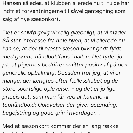
Hansen således, at klubben allerede nu til fulde har
indfriet forventningerne til såvel gentegning som
salg af nye sæsonkort.
’Det er selvfølgelig virkelig glædeligt, at vi møder
SÅ stor interesse fra hele byen, at vi allerede nu
kan se, at der til næste sæson bliver godt fyldt
med grønne håndboldfans i hallen. Det tyder jo
på, at pigernes bedrifter smitter positiv af på den
generelle opbakning. Desuden tror jeg, at vi er
mange, der længtes efter fællesskabet og de
store sportslige oplevelser - og det er jo lige
præcis det, som man får ved at komme til
tophåndbold: Oplevelser der giver spænding,
begejstring og gode grin i hverdagen´.
Med et sæsonkort kommer der en lang række