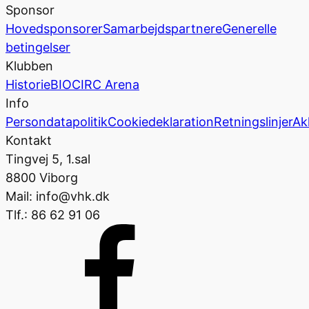
Sponsor
Hovedsponsorer
Samarbejdspartnere
Generelle
betingelser
Klubben
Historie
BIOCIRC Arena
Info
Persondatapolitik
Cookiedeklaration
Retningslinjer
Ak
Kontakt
Tingvej 5, 1.sal
8800 Viborg
Mail: info@vhk.dk
Tlf.: 86 62 91 06