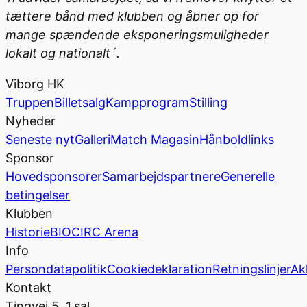
tættere bånd med klubben og åbner op for
mange spændende eksponeringsmuligheder
lokalt og nationalt´.
Viborg HK
Truppen
Billetsalg
Kampprogram
Stilling
Nyheder
Seneste nyt
Galleri
Match Magasin
Hånboldlinks
Sponsor
Hovedsponsorer
Samarbejdspartnere
Generelle
betingelser
Klubben
Historie
BIOCIRC Arena
Info
Persondatapolitik
Cookiedeklaration
Retningslinjer
Ak
Kontakt
Tingvej 5, 1.sal