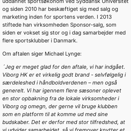
uddannet sportsøkonom ved Syddansk Universitet
og siden 2010 har beskæftiget sig med salg og
marketing inden for sportens verden. I 2013
stiftede han virksomheden Sponsor-salg, som
siden er vokset sig stor og i dag samarbejder med
flere sportsklubber i Danmark.
Om aftalen siger Michael Lynge:
´Jeg er meget glad for den aftale, vi har indgået.
Viborg HK er et virkelig godt brand - selvfølgelig i
særdeleshed i håndboldverdenen – men også
generelt. Vi har igennem flere sæsoner oplevet
en stor opbakning fra de lokale virksomheder i
Viborg og omegn, der gerne vil bruge klubben
som en platform til at komme ud med sine
budskaber. Det er derfor med stor tilfredshed, at
vi udvider samarbejdet, så vi fremover knytter et