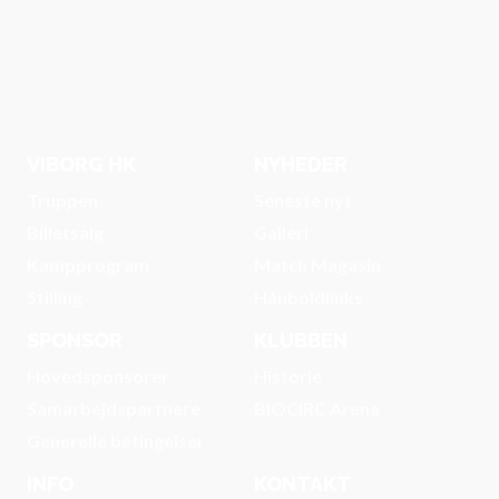
VIBORG HK
NYHEDER
Truppen
Seneste nyt
Billetsalg
Galleri
Kampprogram
Match Magasin
Stilling
Hånboldlinks
SPONSOR
KLUBBEN
Hovedsponsorer
Historie
Samarbejdspartnere
BIOCIRC Arena
Generelle betingelser
INFO
KONTAKT