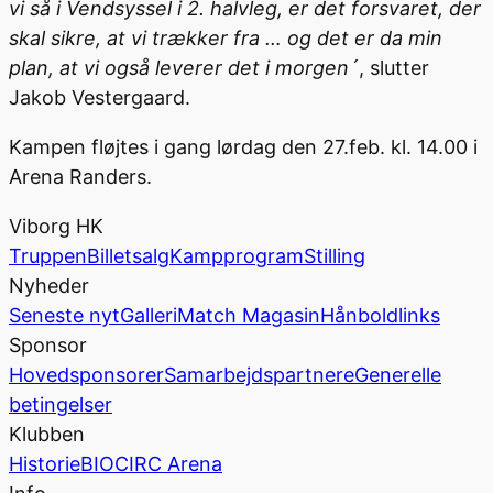
vi så i Vendsyssel i 2. halvleg,
er det forsvaret, der
skal sikre, at vi trækker fra … og det er da min
plan, at vi også leverer det i morgen´
,
slutter
Ja
kob Vestergaard.
Kampen fløjtes i gang l
ørdag den 27.feb. kl. 14.00 i
Arena Randers.
Viborg HK
Truppen
Billetsalg
Kampprogram
Stilling
Nyheder
Seneste nyt
Galleri
Match Magasin
Hånboldlinks
Sponsor
Hovedsponsorer
Samarbejdspartnere
Generelle
betingelser
Klubben
Historie
BIOCIRC Arena