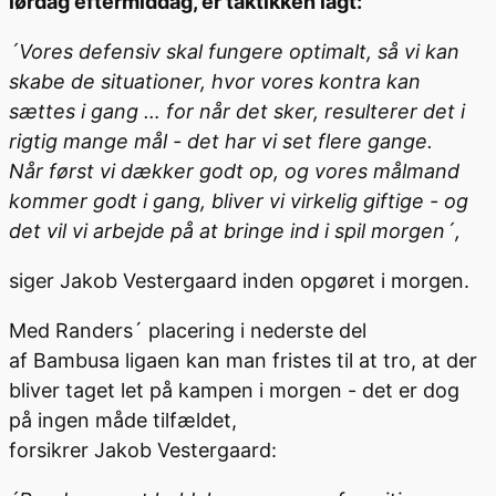
lørdag eftermiddag, er taktikken lagt:
´Vores defensiv skal fungere optimalt, så vi kan
skabe de situationer, hvor vores kontra kan
sættes i gang … for når det sker, resulterer det i
rigtig mange mål - det har vi set flere gange.
Når først vi dækker godt op, og vores målmand
kommer godt i gang, bliver vi virkelig giftige - og
det vil vi arbejde på at bringe ind i spil morgen´,
siger
Jakob Vestergaard
inden opgøret
i morgen
.
Med
Randers´
placering i
nederste
del
af
Bambusa
ligaen kan man fristes til at tro
, at der
bliver taget let på kampen i morgen
- det er dog
på ingen måde tilfældet,
for
sikrer
Jakob
Vestergaard
: