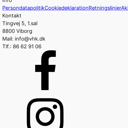
Info
Persondatapolitik
Cookiedeklaration
Retningslinjer
Ak
Kontakt
Tingvej 5, 1.sal
8800 Viborg
Mail: info@vhk.dk
Tlf.: 86 62 91 06