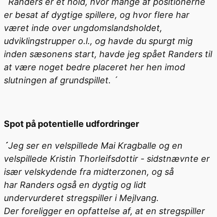
´Randers er et hold, hvor mange af positionerne
er besat af dygtige spillere, og hvor flere har
været inde over ungdomslandsholdet,
udviklingstrupper o.l., og havde du spurgt mig
inden sæsonens start, havde jeg spået Randers til
at være noget bedre placeret her hen imod
slutningen af grundspillet. ´
Spot på potentielle udfordringer
´
Jeg ser en velspillede Mai Kragballe og en
velspillede Kristin Thorleifsdottir - sidstnævnte er
især velskydende fra midterzonen, og så
har Randers også en dygtig og lidt
undervurderet stregspiller i Mejlvang.
Der foreligger en opfattelse af, at en stregspiller