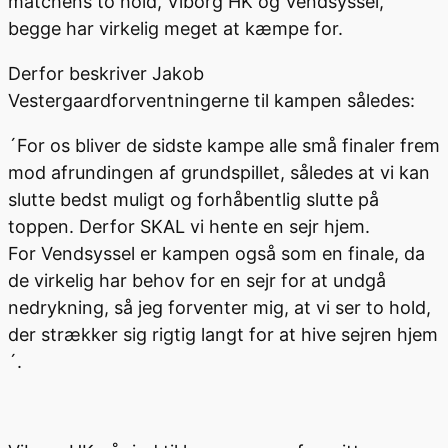
matchens
to hold, Viborg H
K
og Vendsyssel,
begge har virkelig meget at kæmpe for
.
Derfor
beskriver
Jakob
Vestergaard
forventningerne til kampen således:
´
For os bliver de sidste kampe
alle små
finaler frem
mod afrundinge
n
af grund
spillet,
således at vi k
a
n
slutte bedst muligt og forhåbentlig
slutte
på
toppen
. D
erfor SKAL vi hente en sejr
hjem
.
For
Vendsyssel
er kampen også som en finale, da
de
virkelig
har
behov for en sejr for at undgå
nedrykning, så jeg forventer mig, at
vi ser to hold,
der
strække
r
sig rigtig langt for at hive sejren hjem
´
.