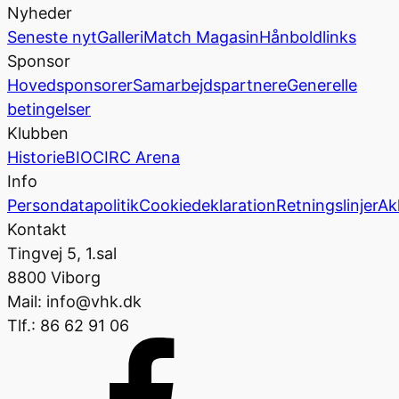
Nyheder
Seneste nyt
Galleri
Match Magasin
Hånboldlinks
Sponsor
Hovedsponsorer
Samarbejdspartnere
Generelle
betingelser
Klubben
Historie
BIOCIRC Arena
Info
Persondatapolitik
Cookiedeklaration
Retningslinjer
Ak
Kontakt
Tingvej 5, 1.sal
8800 Viborg
Mail: info@vhk.dk
Tlf.: 86 62 91 06