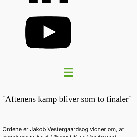
´Aftenens kamp bliver som to finaler´
Ordene er Jakob Vestergaards
og
vidner om
,
at