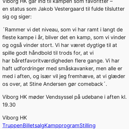
Viborg HK går ind til kampen som favoritter –
en
status
som Jakob Vestergaard til fulde tilslutter
sig og s
iger
:
´
R
ammer vi det niveau, som vi har ramt i lang
t
de
fleste kampe i år,
bliver det en kamp, som vi vinder
og også v
inde
r
stort. Vi har været dygtige til at
spille godt håndbold til trods for
,
at vi
har
båret
favoritværdigheden
flere gange. Vi har
haft udfordrin
ger med småskavanker
,
men alle er
med
i aften,
og især vil jeg fremhæve
,
at vi glæder
os over, at Stine Andersen gør comeback´.
Viborg HK møder Vendsyssel på udebane i aften kl.
19.30
Viborg HK
Truppen
Billetsalg
Kampprogram
Stilling