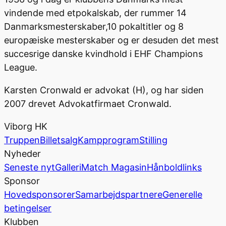
vindende med etpokalskab, der rummer 14
Danmarksmesterskaber,10 pokaltitler og 8
europæiske mesterskaber og er desuden det mest
succesrige danske kvindhold i EHF Champions
League.
Karsten Cronwald er advokat (H), og har siden
2007 drevet Advokatfirmaet Cronwald.
Viborg HK
Truppen
Billetsalg
Kampprogram
Stilling
Nyheder
Seneste nyt
Galleri
Match Magasin
Hånboldlinks
Sponsor
Hovedsponsorer
Samarbejdspartnere
Generelle
betingelser
Klubben