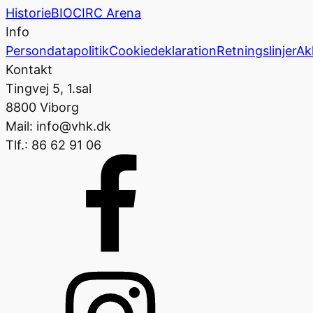
Historie
BIOCIRC Arena
Info
Persondatapolitik
Cookiedeklaration
Retningslinjer
Ak
Kontakt
Tingvej 5, 1.sal
8800 Viborg
Mail: info@vhk.dk
Tlf.: 86 62 91 06