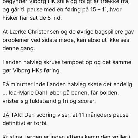
begynder Viborg HK stille og roligt at trække fra,
og går til pause med en føring på 15 – 11, hvor
Fisker har sat de 5 ind.
At Lærke Christensen og de øvrige bagspillere gav
problemer ved sidste møde, kan absolut ikke ses
denne gang.
I anden halvleg skrues tempoet op og det samme
gør Viborg HKs føring.
Få minutter inde i anden halvleg skete det endelig
… Ida-Marie Dahl løber på banen, får bolden,
vrister sig fuldstændig fri og scorer.
JA TAK! Den scoring viser, at 11 måneders pause
definitivt er forbi.
Kristina Jørgen er inden aftens kamp den spiller i