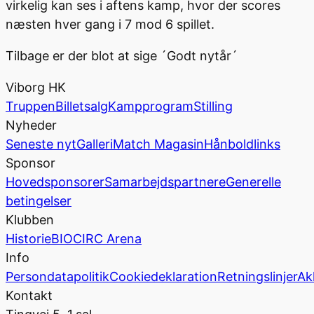
virkelig kan ses i aftens kamp, hvor der scores
næsten hver gang i 7 mod 6 spillet.
Tilbage er der blot at sige ´Godt nytår´
Viborg HK
Truppen
Billetsalg
Kampprogram
Stilling
Nyheder
Seneste nyt
Galleri
Match Magasin
Hånboldlinks
Sponsor
Hovedsponsorer
Samarbejdspartnere
Generelle
betingelser
Klubben
Historie
BIOCIRC Arena
Info
Persondatapolitik
Cookiedeklaration
Retningslinjer
Ak
Kontakt