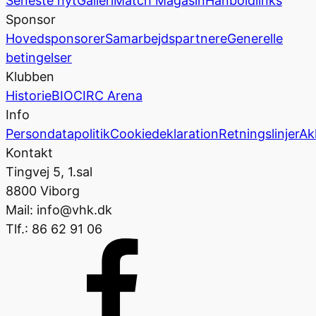
Seneste nyt
Galleri
Match Magasin
Hånboldlinks
Sponsor
Hovedsponsorer
Samarbejdspartnere
Generelle
betingelser
Klubben
Historie
BIOCIRC Arena
Info
Persondatapolitik
Cookiedeklaration
Retningslinjer
Ak
Kontakt
Tingvej 5, 1.sal
8800 Viborg
Mail: info@vhk.dk
Tlf.: 86 62 91 06