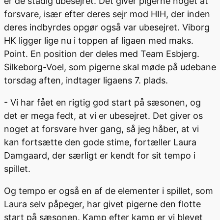
er de stadig ubesejret. Det giver pigerne noget at
forsvare, især efter deres sejr mod HIH, der inden
deres indbyrdes opgør også var ubesejret. Viborg
HK ligger lige nu i toppen af ligaen med maks.
Point. En position der deles med Team Esbjerg.
Silkeborg-Voel, som pigerne skal møde på udebane
torsdag aften, indtager ligaens 7. plads.
- Vi har fået en rigtig god start på sæsonen, og
det er mega fedt, at vi er ubesejret. Det giver os
noget at forsvare hver gang, så jeg håber, at vi
kan fortsætte den gode stime, fortæller Laura
Damgaard, der særligt er kendt for sit tempo i
spillet.
Og tempo er også en af de elementer i spillet, som
Laura selv påpeger, har givet pigerne den flotte
start på sæsonen. Kamp efter kamp er vi blevet