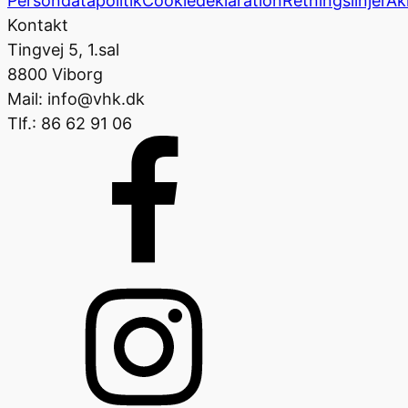
Persondatapolitik
Cookiedeklaration
Retningslinjer
Ak
Kontakt
Tingvej 5, 1.sal
8800 Viborg
Mail: info@vhk.dk
Tlf.: 86 62 91 06