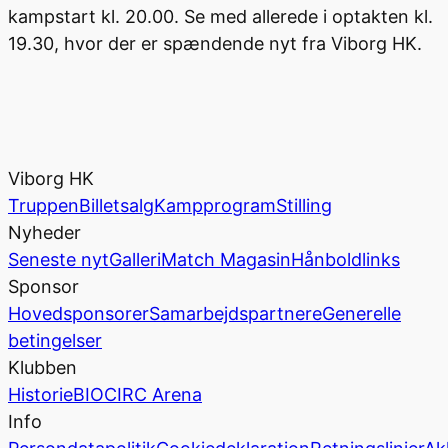
kampstart kl. 20.00. Se med allerede i optakten kl.
19.30, hvor der er spændende nyt fra Viborg HK.
Viborg HK
Truppen
Billetsalg
Kampprogram
Stilling
Nyheder
Seneste nyt
Galleri
Match Magasin
Hånboldlinks
Sponsor
Hovedsponsorer
Samarbejdspartnere
Generelle
betingelser
Klubben
Historie
BIOCIRC Arena
Info