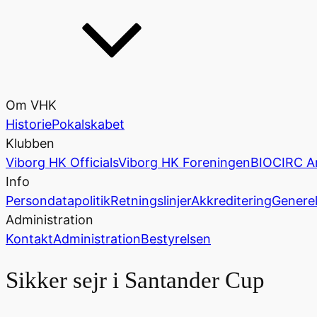
Om VHK
Historie
Pokalskabet
Klubben
Viborg HK Officials
Viborg HK Foreningen
BIOCIRC A
Info
Persondatapolitik
Retningslinjer
Akkreditering
Generel
Administration
Kontakt
Administration
Bestyrelsen
Sikker sejr i Santander Cup