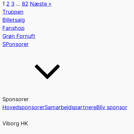
1
2
3
…
82
Næste »
Truppen
Billetsalg
Fanshop
Grøn Fornuft
SPonsorer
Sponsorer
Hovedsponsorer
Samarbejdspartnere
Bliv sponsor
Viborg HK