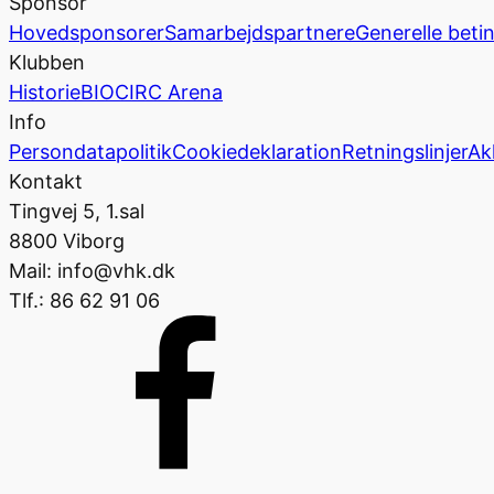
Sponsor
Hovedsponsorer
Samarbejdspartnere
Generelle beti
Klubben
Historie
BIOCIRC Arena
Info
Persondatapolitik
Cookiedeklaration
Retningslinjer
Ak
Kontakt
Tingvej 5, 1.sal
8800 Viborg
Mail: info@vhk.dk
Tlf.: 86 62 91 06