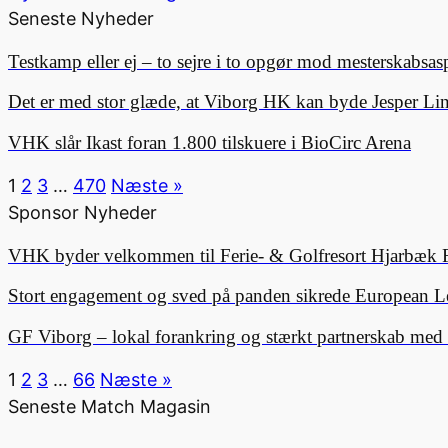
Seneste Nyheder
Testkamp eller ej – to sejre i to opgør mod mesterskabsa
Det er med stor glæde, at Viborg HK kan byde Jesper 
VHK slår Ikast foran 1.800 tilskuere i BioCirc Arena
1
2
3
…
470
Næste »
Sponsor Nyheder
VHK byder velkommen til Ferie- & Golfresort Hjarbæk 
Stort engagement og sved på panden sikrede European L
GF Viborg – lokal forankring og stærkt partnerskab me
1
2
3
…
66
Næste »
Seneste Match Magasin