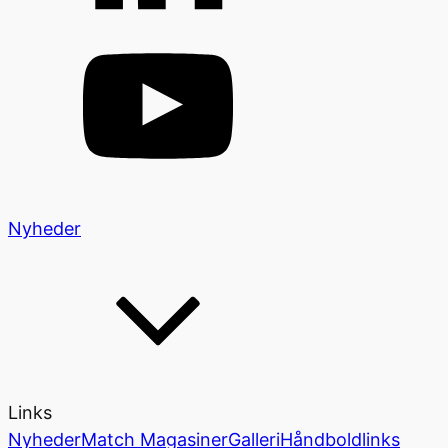
Nyheder
Links
Nyheder
Match Magasiner
Galleri
Håndboldlinks