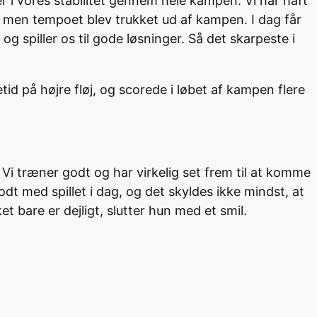
er i vores stabilitet gennem hele kampen. Vi har haft
t, men tempoet blev trukket ud af kampen. I dag får
t og spiller os til gode løsninger. Så det skarpeste i
tid på højre fløj, og scorede i løbet af kampen flere
Vi træner godt og har virkelig set frem til at komme
 godt med spillet i dag, og det skyldes ikke mindst, at
et bare er dejligt, slutter hun med et smil.