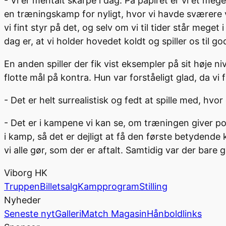
- Vi er mentalt skarpe i dag. På papiret er vi et meg
en træningskamp for nyligt, hvor vi havde sværere ve
vi fint styr på det, og selv om vi til tider står meget 
dag er, at vi holder hovedet koldt og spiller os til go
En anden spiller der fik vist eksempler på sit høje n
flotte mål på kontra. Hun var forståeligt glad, da v
- Det er helt surrealistisk og fedt at spille med, hvo
- Det er i kampene vi kan se, om træningen giver pot
i kamp, så det er dejligt at få den første betydende ka
vi alle gør, som der er aftalt. Samtidig var der bare g
Viborg HK
Truppen
Billetsalg
Kampprogram
Stilling
Nyheder
Seneste nyt
Galleri
Match Magasin
Hånboldlinks