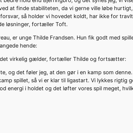
et bedre hold end Bjerringbro, og det synes jeg, vi vis
d at finde stabiliteten, da vi gerne ville løbe hurtig
i forsvar, så holder vi hovedet koldt, har ikke for travl
de løsninger, fortæller Toft.
iveau, er unge Thilde Frandsen. Hun fik godt med spille
i fangede hende:
r det virkelig gælder, fortæller Thilde og fortsætter:
e, og det føler jeg, at den gør i en kamp som denne. 
mp spillet, så vi er klar til ligastart. Vi lykkes rigtig
od energi i holdet og det løfter vores spil meget, hvilk