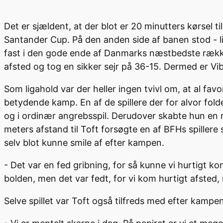
Det er sjældent, at der blot er 20 minutters kørsel ti
Santander Cup. På den anden side af banen stod - li
fast i den gode ende af Danmarks næstbedste række
afsted og tog en sikker sejr på 36-15. Dermed er Vib
Som ligahold var der heller ingen tvivl om, at al fav
betydende kamp. En af de spillere der for alvor folded
og i ordinær angrebsspil. Derudover skabte hun en re
meters afstand til Toft forsøgte en af BFHs spillere
selv blot kunne smile af efter kampen.
- Det var en fed gribning, for så kunne vi hurtigt k
bolden, men det var fedt, for vi kom hurtigt afsted, 
Selve spillet var Toft også tilfreds med efter kamp