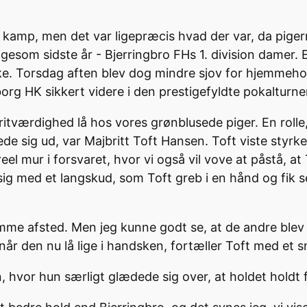
l kamp, men det var ligepræcis hvad der var, da pigerne 
gesom sidste år - Bjerringbro FHs 1. division damer. 
. Torsdag aften blev dog mindre sjov for hjemmehold
org HK sikkert videre i den prestigefyldte pokalturne
oritværdighed lå hos vores grønblusede piger. En rolle,
e sig ud, var Majbritt Toft Hansen. Toft viste styrker 
el mur i forsvaret, hvor vi også vil vove at påstå, a
 sig med et langskud, som Toft greb i en hånd og fik 
omme afsted. Men jeg kunne godt se, at de andre blev i
når den nu lå lige i handsken, fortæller Toft med et s
en, hvor hun særligt glædede sig over, at holdet hol