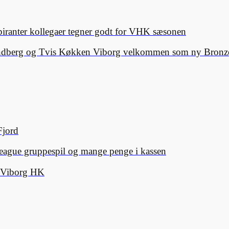
spiranter kollegaer tegner godt for VHK sæsonen
Lindberg og Tvis Køkken Viborg velkommen som ny Bronze
Fjord
eague gruppespil og mange penge i kassen
d Viborg HK