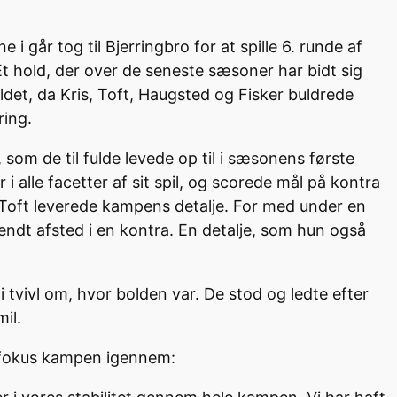
i går tog til Bjerringbro for at spille 6. runde af
Et hold, der over de seneste sæsoner har bidt sig
et, da Kris, Toft, Haugsted og Fisker buldrede
ring.
 som de til fulde levede op til i sæsonens første
i alle facetter af sit spil, og scorede mål på kontra
t Toft leverede kampens detalje. For med under en
sendt afsted i en kontra. En detalje, som hun også
 tvivl om, hvor bolden var. De stod og ledte efter
mil.
dt fokus kampen igennem: