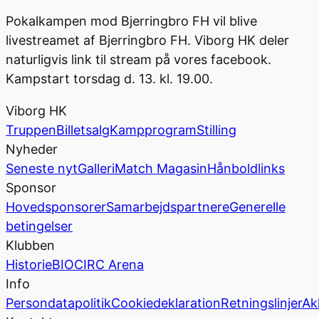
Pokalkampen mod Bjerringbro FH vil blive
livestreamet af Bjerringbro FH. Viborg HK deler
naturligvis link til stream på vores facebook.
Kampstart torsdag d. 13. kl. 19.00.
Viborg HK
Truppen
Billetsalg
Kampprogram
Stilling
Nyheder
Seneste nyt
Galleri
Match Magasin
Hånboldlinks
Sponsor
Hovedsponsorer
Samarbejdspartnere
Generelle
betingelser
Klubben
Historie
BIOCIRC Arena
Info
Persondatapolitik
Cookiedeklaration
Retningslinjer
Ak