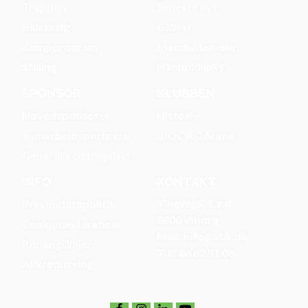
Truppen
Seneste nyt
Billetsalg
Galleri
Kampprogram
Match Magasin
Stilling
Hånboldlinks
SPONSOR
KLUBBEN
Hovedsponsorer
Historie
Samarbejdspartnere
BIOCIRC Arena
Generelle betingelser
INFO
KONTAKT
Tingvej 5, 1.sal
Persondatapolitik
8800 Viborg
Cookiedeklaration
Mail: info@vhk.dk
Retningslinjer
Tlf.: 86 62 91 06
Akkreditering