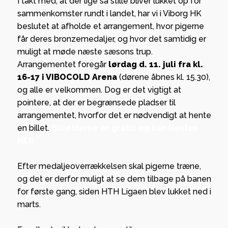
I takt med, at der lige så stille bliver lukket op for
sammenkomster rundt i landet, har vi i Viborg HK
beslutet at afholde et arrangement, hvor pigerne
får deres bronzemedaljer, og hvor det samtidig er
muligt at møde næste sæsons trup.
Arrangementet foregår
lørdag d. 11. juli fra kl.
16-17 i VIBOCOLD Arena
(dørene åbnes kl. 15.30),
og alle er velkommen. Dog er det vigtigt at
pointere, at der er begrænsede pladser til
arrangementet, hvorfor det er nødvendigt at hente
en billet.
Billetterne er gratis og kan hentes
HER
Efter medaljeoverrækkelsen skal pigerne træne,
og det er derfor muligt at se dem tilbage på banen
for første gang, siden HTH Ligaen blev lukket ned i
marts.