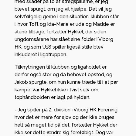
med skader på to af stregspillerne, er jeg
blevet spurgt, om jeg vil hjælpe. Det vil jeg
selvfølgelig gerne i den situation, klubben står
i, hvor Toft og Ida-Marie er ude og Madde er
alene tilbage, fortæller Hykkel, der siden
ungdomsårene har slået sine folder i Viborg
HK, og som U18 spiller ligeså stille blev
inkluderet i ligatruppen.
Tilknytningen til klubben og ligaholdet er
derfor også stor, og da behovet opstod, og
Jakob spurgte, om hun kunne træde til i et par
kampe, var Hykkel ikke i tvivl selv om
tophåndbolden er lagt på hylden.
- Jeg spiller på 2. division i Viborg HK Forening,
hvor det er mere for sjov og der ikke bruges
helt så meget tid på det, fortæller Hykkel der
ikke ser dette ændre sig foreløbigt. Dog var