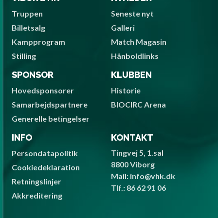
Truppen
Seneste nyt
Billetsalg
Galleri
Kampprogram
Match Magasin
Stilling
Hånboldlinks
SPONSOR
KLUBBEN
Hovedsponsorer
Historie
Samarbejdspartnere
BIOCIRC Arena
Generelle betingelser
INFO
KONTAKT
Tingvej 5, 1.sal
Persondatapolitik
8800 Viborg
Cookiedeklaration
Mail: info@vhk.dk
Retningslinjer
Tlf.: 86 62 91 06
Akkreditering